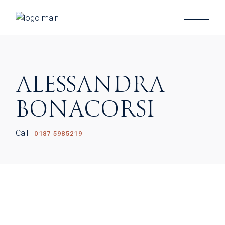
Skip
to
the
content
ALESSANDRA
BONACORSI
Call
0187 5985219