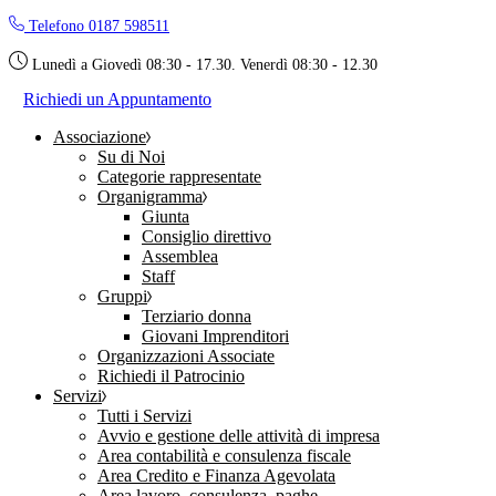
Skip
Telefono 0187 598511
to
the
Lunedì a Giovedì 08:30 - 17.30. Venerdì 08:30 - 12.30
content
Richiedi un Appuntamento
Associazione
Su di Noi
Categorie rappresentate
Organigramma
Giunta
Consiglio direttivo
Assemblea
Staff
Gruppi
Terziario donna
Giovani Imprenditori
Organizzazioni Associate
Richiedi il Patrocinio
Servizi
Tutti i Servizi
Avvio e gestione delle attività di impresa
Area contabilità e consulenza fiscale
Area Credito e Finanza Agevolata
Area lavoro, consulenza, paghe