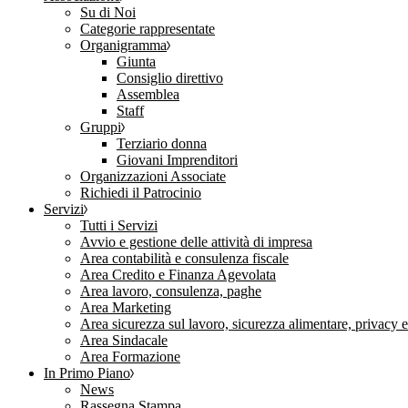
Su di Noi
Categorie rappresentate
Organigramma
Giunta
Consiglio direttivo
Assemblea
Staff
Gruppi
Terziario donna
Giovani Imprenditori
Organizzazioni Associate
Richiedi il Patrocinio
Servizi
Tutti i Servizi
Avvio e gestione delle attività di impresa
Area contabilità e consulenza fiscale
Area Credito e Finanza Agevolata
Area lavoro, consulenza, paghe
Area Marketing
Area sicurezza sul lavoro, sicurezza alimentare, privacy 
Area Sindacale
Area Formazione
In Primo Piano
News
Rassegna Stampa