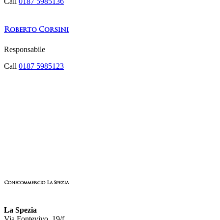
Call
0187 5985136
Roberto Corsini
Responsabile
Call
0187 5985123
Confcommercio La Spezia
La Spezia
Via Fontevivo, 19/f