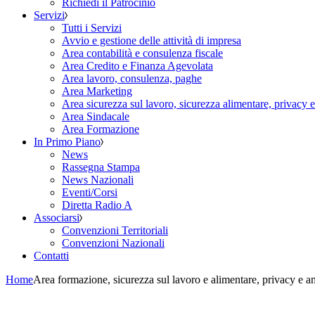
Richiedi il Patrocinio
Servizi
Tutti i Servizi
Avvio e gestione delle attività di impresa
Area contabilità e consulenza fiscale
Area Credito e Finanza Agevolata
Area lavoro, consulenza, paghe
Area Marketing
Area sicurezza sul lavoro, sicurezza alimentare, privacy 
Area Sindacale
Area Formazione
In Primo Piano
News
Rassegna Stampa
News Nazionali
Eventi/Corsi
Diretta Radio A
Associarsi
Convenzioni Territoriali
Convenzioni Nazionali
Contatti
Home
Area formazione, sicurezza sul lavoro e alimentare, privacy e a