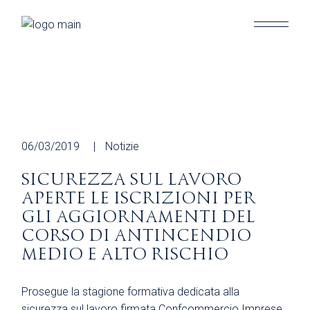
Skip
to
the
content
06/03/2019
Notizie
SICUREZZA SUL LAVORO
APERTE LE ISCRIZIONI PER
GLI AGGIORNAMENTI DEL
CORSO DI ANTINCENDIO
MEDIO E ALTO RISCHIO
Prosegue la stagione formativa dedicata alla
sicurezza sul lavoro firmata Confcommercio Imprese