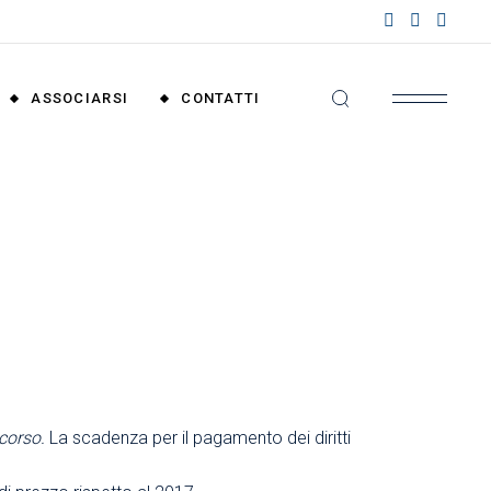
nzioni
riali
ASSOCIARSI
CONTATTI
nzioni
nali
Convenzioni
Territoriali
Convenzioni
Nazionali
 corso.
La scadenza per il pagamento dei diritti