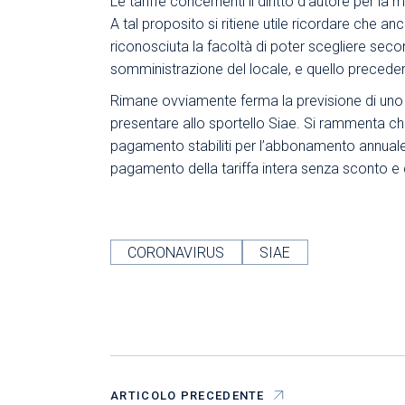
Le tariffe concernenti il diritto d’autore per l
A tal proposito si ritiene utile ricordare che 
riconosciuta la facoltà di poter scegliere seco
somministrazione del locale, e quello precedent
Rimane ovviamente ferma la previsione di uno sc
presentare allo sportello Siae. Si rammenta che 
pagamento stabiliti per l’abbonamento annuale 
pagamento della tariffa intera senza sconto e c
CORONAVIRUS
SIAE
ARTICOLO PRECEDENTE