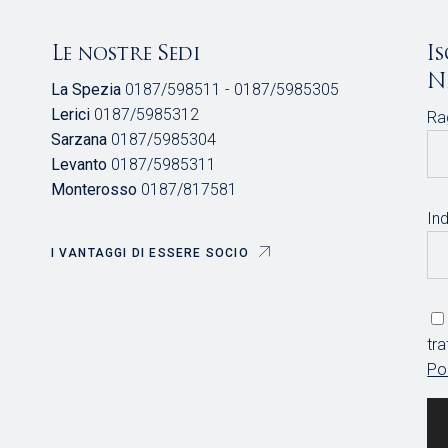
Le nostre Sedi
I
N
La Spezia
0187/598511 - 0187/5985305
Lerici
0187/5985312
Ra
Sarzana
0187/5985304
Levanto
0187/5985311
Monterosso
0187/817581
Ind
I VANTAGGI DI ESSERE SOCIO
tr
Po