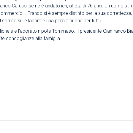
anco Caruso, se ne è andato ieri, all’età di 76 anni. Un uomo sti
Area Sindacale
Area Sindacale
commercio -. Franco si è sempre distinto per la sua correttezza, 
Area Marketing
Area Formazione
 sorriso sulle labbra e una parola buona per tutti».
Area sicurezza sul
 Michele e l’adorato nipote Tommaso. Il presidente Gianfranco Bian
lavoro e alimentare,
te condoglianze alla famiglia.
privacy e ambiente
Area Formazione