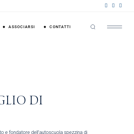
nzioni
riali
ASSOCIARSI
CONTATTI
nzioni
nali
Convenzioni
Territoriali
Convenzioni
Nazionali
GLIO DI
to e fondatore dell’autoscuola spezzina di