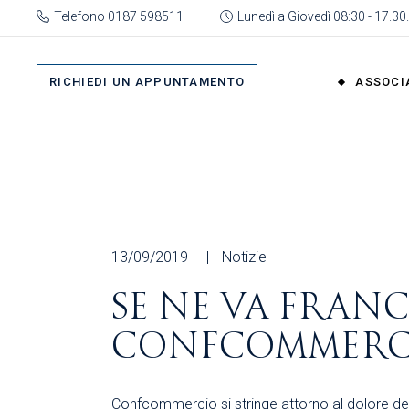
Skip
Telefono 0187 598511
Lunedì a Giovedì 08:30 - 17.30.
to
the
Su 
content
Cat
RICHIEDI UN APPUNTAMENTO
ASSOCI
rap
Or
Gru
Su di No
Org
Categor
As
rappres
Ric
Organi
13/09/2019
Notizie
Gruppi
SE NE VA FRAN
Organizz
CONFCOMMERC
Associa
Richiedi 
Confcommercio si stringe attorno al dolore del