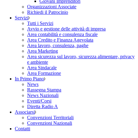
Giovani Imprenditori
Organizzazioni Associate
Richiedi il Patrocinio
Servizi
Tutti i Servizi
Avvio e gestione delle attività di impresa
Area contabilità e consulenza fiscale
Area Credito e Finanza Agevolata
Area lavoro, consulenza, paghe
Area Marketing
Area sicurezza sul lavoro, sicurezza alimentare, privacy
e ambiente
Area Sindacale
Area Formazione
In Primo Piano
News
Rassegna Stampa
News Nazionali
Eventi/Corsi
Diretta Radio A
Associarsi
Convenzioni Territoriali
Convenzioni Nazionali
Contatti