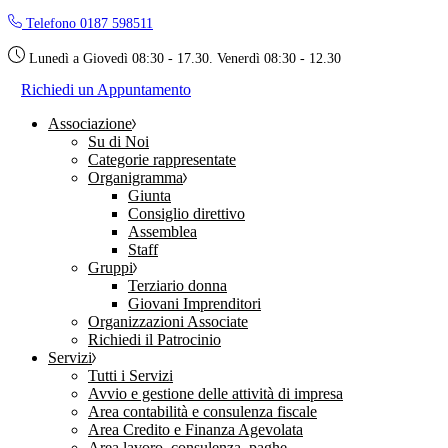
Skip
Telefono 0187 598511
to
the
Lunedì a Giovedì 08:30 - 17.30. Venerdì 08:30 - 12.30
content
Richiedi un Appuntamento
Associazione
Su di Noi
Categorie rappresentate
Organigramma
Giunta
Consiglio direttivo
Assemblea
Staff
Gruppi
Terziario donna
Giovani Imprenditori
Organizzazioni Associate
Richiedi il Patrocinio
Servizi
Tutti i Servizi
Avvio e gestione delle attività di impresa
Area contabilità e consulenza fiscale
Area Credito e Finanza Agevolata
Area lavoro, consulenza, paghe