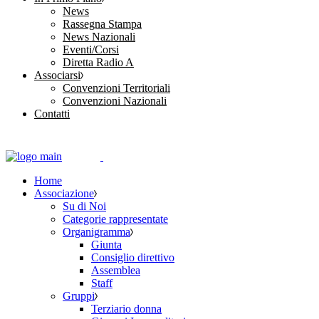
News
Rassegna Stampa
News Nazionali
Eventi/Corsi
Diretta Radio A
Associarsi
Convenzioni Territoriali
Convenzioni Nazionali
Contatti
Home
Associazione
Su di Noi
Categorie rappresentate
Organigramma
Giunta
Consiglio direttivo
Assemblea
Staff
Gruppi
Terziario donna