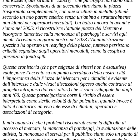
Flli.Rosselli, due strutture “Liberty” che purtroppo non sono state
conservate. Spostandoci di un decennio ritroviamo la piazza
trasformata completamente, con due strutture in metallo (ahimè
secondo un mio parere estetico senza un’anima e strutturalmente
non idonei per operatori mercatali). Un balzo ancora in avanti e
siamo nel 2005: si ricostruisce l’attuale piazza del Mercato e
insorgono lamentele sulla mancanza di parcheggi e servizi agli
utenti. Arriviamo ai giorni nostri: nel 2023 l’Amministrazione
spezzina ha operato un restyling della piazza, tuttavia persistono
criticità segnalate dagli operatori mercatali, come la cospicua
presenza di fondi sfitti.
Questa cronistoria (che per esigenze di sintesi non è esaustiva)
vuole porre l’accento su un punto nevralgico della nostra città.
L’importanza della Piazza del Mercato per i cittadini è evidente
dall’interesse e dalle vivaci discussioni (spesso anche contrarie al
progetto intrapreso dai vari attori) che si sono sviluppate fin dagli
anni ‘60. Questa partecipazione corre il rischio di essere
interpretata come sterile volontà di far polemica, quando invece è
tutto il contrario: un vivo interesse di cittadini, operatori e
associazioni di categoria.
Il mio augurio è che i problemi riscontrati come la difficoltà di
accesso al mercato, la mancanza di parcheggi, la svalutazione delle
attività, la mancanza di servizi per il pubblico siano solo un punto di
partenza verso una risoluzione efficace per tutti. Ovviamente la