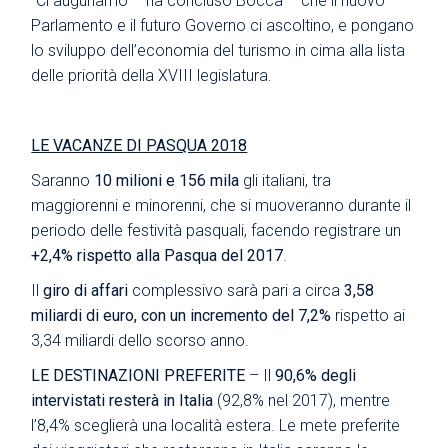
“Ci auguriamo – ha concluso Bocca – che il nuovo
Parlamento e il futuro Governo ci ascoltino, e pongano
lo sviluppo dell’economia del turismo in cima alla lista
delle priorità della XVIII legislatura.
LE VACANZE DI PASQUA 2018
Saranno
10 milioni e 156 mila
gli italiani, tra
maggiorenni e minorenni, che si muoveranno durante il
periodo delle festività pasquali, facendo registrare un
+2,4% rispetto alla Pasqua del 2017
.
Il
giro di affari
complessivo sarà pari a circa
3,58
miliardi di euro, con un incremento del 7,2%
rispetto ai
3,34 miliardi dello scorso anno.
LE DESTINAZIONI PREFERITE
– Il
90,6% degli
intervistati resterà in Italia
(92,8% nel 2017), mentre
l’8,4% sceglierà una località estera. Le mete preferite