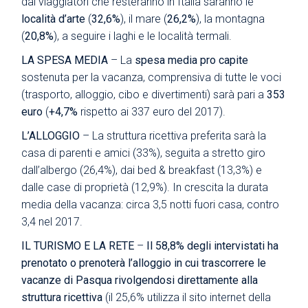
dai viaggiatori che resteranno in Italia saranno le
località d’arte
(
32,6%
), il mare (
26,2%
), la montagna
(
20,8%
), a seguire i laghi e le località termali.
LA SPESA MEDIA
– La
spesa media pro capite
sostenuta per la vacanza, comprensiva di tutte le voci
(trasporto, alloggio, cibo e divertimenti) sarà pari a
353
euro
(
+4,7%
rispetto ai 337 euro del 2017).
L’ALLOGGIO
– La struttura ricettiva preferita sarà la
casa di parenti e amici (33%), seguita a stretto giro
dall’albergo (26,4%), dai bed & breakfast (13,3%) e
dalle case di proprietà (12,9%). In crescita la durata
media della vacanza: circa 3,5 notti fuori casa, contro
3,4 nel 2017.
IL TURISMO E LA RETE
–
Il 58,8% degli intervistati ha
prenotato o prenoterà l’alloggio in cui trascorrere le
vacanze di Pasqua rivolgendosi direttamente alla
struttura ricettiva
(il 25,6% utilizza il sito internet della