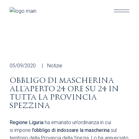
Skip
to
the
content
05/09/2020
Notizie
OBBLIGO DI MASCHERINA
ALL’APERTO 24 ORE SU 24 IN
TUTTA LA PROVINCIA
SPEZZINA
Regione Liguria
ha emanato un’ordinanza in cui
si impone
l’obbligo di indossare la mascherina
sul
territorio della Provincia della Spezia. Lo ha annunciato