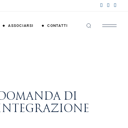
nzioni
riali
ASSOCIARSI
CONTATTI
nzioni
nali
Convenzioni
Territoriali
Convenzioni
Nazionali
 DOMANDA DI
 INTEGRAZIONE