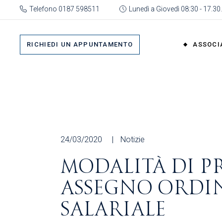
Skip
Telefono 0187 598511
Lunedì a Giovedì 08:30 - 17.30.
to
the
Su 
content
Cat
RICHIEDI UN APPUNTAMENTO
ASSOCI
rap
Or
Gru
Su di No
Org
Categor
As
rappres
Ric
Organi
24/03/2020
Notizie
Gruppi
MODALITÀ DI P
Organizz
ASSEGNO ORDI
Associa
Richiedi 
SALARIALE