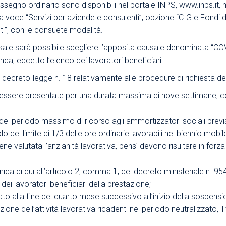
gno ordinario sono disponibili nel portale INPS, www.inps.it, nei 
lla voce “Servizi per aziende e consulenti”, opzione “CIG e Fondi d
nti”, con le consuete modalità.
ale sarà possibile scegliere l’apposita causale denominata “CO
da, eccetto l’elenco dei lavoratori beneficiari.
l decreto-legge n. 18 relativamente alle procedure di richiesta de
ssere presentate per una durata massima di nove settimane, co
del periodo massimo di ricorso agli ammortizzatori sociali previs
lo del limite di 1/3 delle ore ordinarie lavorabili nel biennio mobil
iene valutata l’anzianità lavorativa, bensì devono risultare in forz
ica di cui all’articolo 2, comma 1, del decreto ministeriale n. 9
 dei lavoratori beneficiari della prestazione;
to alla fine del quarto mese successivo all’inizio della sospension
ione dell’attività lavorativa ricadenti nel periodo neutralizzato,