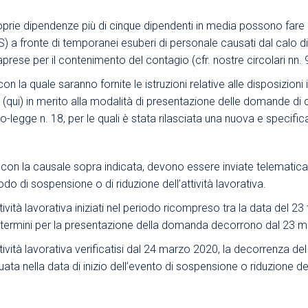
Area Sindacale
Area Sindacale
roprie dipendenze più di cinque dipendenti in media possono fare 
S) a fronte di temporanei esuberi di personale causati dal calo d
Area Marketing
Area Formazione
rese per il contenimento del contagio (cfr. nostre circolari nn. 
Area sicurezza sul
lavoro e alimentare,
on la quale saranno fornite le istruzioni relative alle disposizio
privacy e ambiente
 (
qui
) in merito alla modalità di presentazione delle domande di
eto-legge n. 18, per le quali è stata rilasciata una nuova e speci
Area Formazione
con la causale sopra indicata, devono essere inviate telematic
iodo di sospensione o di riduzione dell’attività lavorativa.
ttività lavorativa iniziati nel periodo ricompreso tra la data del 
 i termini per la presentazione della domanda decorrono dal 23 
attività lavorativa verificatisi dal 24 marzo 2020, la decorrenza 
uata nella data di inizio dell’evento di sospensione o riduzione dell