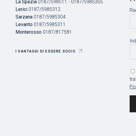
La Spezia
0187/598511 - 0187/5985305
Lerici
0187/5985312
Ra
Sarzana
0187/5985304
Levanto
0187/5985311
Monterosso
0187/817581
Ind
I VANTAGGI DI ESSERE SOCIO
tr
Po