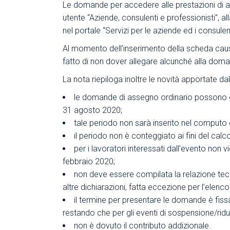
Le domande per accedere alle prestazioni di asse
utente “Aziende, consulenti e professionisti”, a
nel portale “Servizi per le aziende ed i consule
Al momento dell’inserimento della scheda caus
fatto di non dover allegare alcunché alla doman
La nota riepiloga inoltre le novità apportate da
le domande di assegno ordinario possono e
31 agosto 2020;
tale periodo non sarà inserito nel computo 
il periodo non è conteggiato ai fini del calco
per i lavoratori interessati dall’evento non v
febbraio 2020;
non deve essere compilata la relazione tecn
altre dichiarazioni, fatta eccezione per l’elenco
il termine per presentare le domande è fissa
restando che per gli eventi di sospensione/riduz
non è dovuto il contributo addizionale.