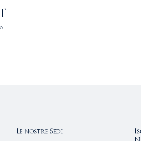
T
o.
Le nostre Sedi
I
N