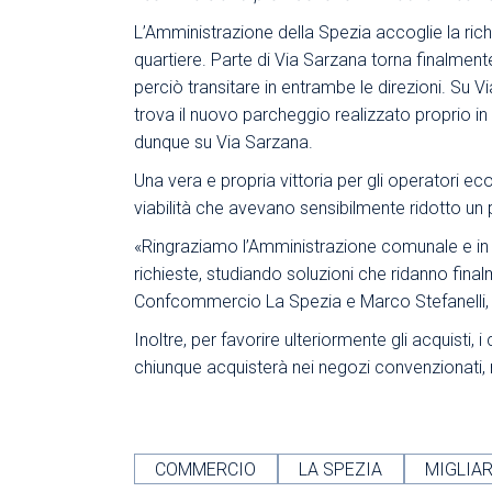
L’Amministrazione della Spezia accoglie la ric
quartiere. Parte di Via Sarzana torna finalmente 
perciò transitare in entrambe le direzioni. Su V
trova il nuovo parcheggio realizzato proprio in 
dunque su Via Sarzana.
Una vera e propria vittoria per gli operatori ec
viabilità che avevano sensibilmente ridotto un p
«Ringraziamo l’Amministrazione comunale e in pa
richieste, studiando soluzioni che ridanno final
Confcommercio La Spezia e Marco Stefanelli, P
Inoltre, per favorire ulteriormente gli acquisti,
chiunque acquisterà nei negozi convenzionati, ri
COMMERCIO
LA SPEZIA
MIGLIA