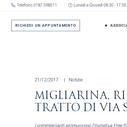
Skip
Telefono 0187 598511
Lunedì a Giovedì 08:30 - 17.30.
to
the
Su 
content
Cat
RICHIEDI UN APPUNTAMENTO
ASSOCI
rap
Or
Gru
Su di No
Org
Categor
As
rappres
Ric
Organi
21/12/2017
Notizie
Gruppi
MIGLIARINA, R
Organizz
TRATTO DI VIA
Associa
Richiedi 
I commercianti promuovono l’iniziativa Free Pa