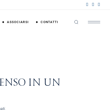
nzioni
riali
ASSOCIARSI
CONTATTI
nzioni
nali
Convenzioni
Territoriali
Convenzioni
Nazionali
SENSO IN UN
ati.