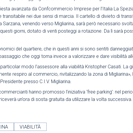
hiesta avanzata da Confcommercio Imprese per l’Italia La Spezia, 
Area Sindacale
Area Sindacale
transitabile nei due sensi di marcia. Il cartello di divieto di tran
Area Marketing
Area Formazione
ia Sarzana, venendo verso Migliarina, sarà però necessario svoltar
Area sicurezza sul
questi giorni, dotato di venti posteggi a rotazione. Da lì sarà po
lavoro e alimentare,
privacy e ambiente
onomici del quartiere, che in questi anni si sono sentiti danneggia
Area Formazione
assaggio che oggi torna invece a valorizzare e dare visibilità alle
rticolar modo l’assessore alla viabilità Kristopher Casati. La g
mente respiro al commercio, rivitalizzando la zona di Migliarina»,
residente presso C.I.V. Migliarina.
 i commercianti hanno promosso l’iniziativa ‘free parking’: nel peri
ceverà un’ora di sosta gratuita da utilizzare la volta successiva.
RINA
VIABILITÀ