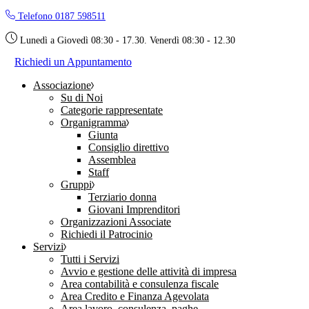
Skip
Telefono 0187 598511
to
the
Lunedì a Giovedì 08:30 - 17.30. Venerdì 08:30 - 12.30
content
Richiedi un Appuntamento
Associazione
Su di Noi
Categorie rappresentate
Organigramma
Giunta
Consiglio direttivo
Assemblea
Staff
Gruppi
Terziario donna
Giovani Imprenditori
Organizzazioni Associate
Richiedi il Patrocinio
Servizi
Tutti i Servizi
Avvio e gestione delle attività di impresa
Area contabilità e consulenza fiscale
Area Credito e Finanza Agevolata
Area lavoro, consulenza, paghe