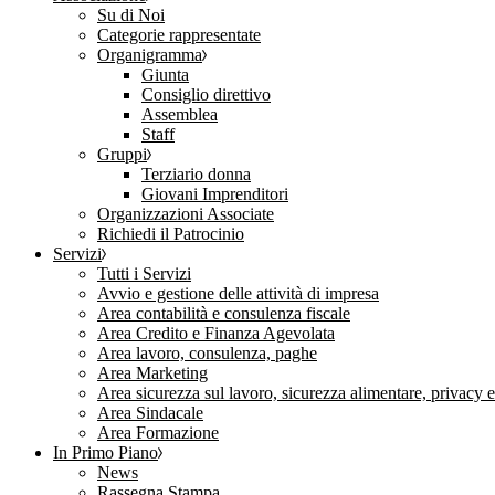
Su di Noi
Categorie rappresentate
Organigramma
Giunta
Consiglio direttivo
Assemblea
Staff
Gruppi
Terziario donna
Giovani Imprenditori
Organizzazioni Associate
Richiedi il Patrocinio
Servizi
Tutti i Servizi
Avvio e gestione delle attività di impresa
Area contabilità e consulenza fiscale
Area Credito e Finanza Agevolata
Area lavoro, consulenza, paghe
Area Marketing
Area sicurezza sul lavoro, sicurezza alimentare, privacy 
Area Sindacale
Area Formazione
In Primo Piano
News
Rassegna Stampa