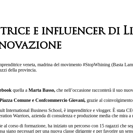
rice e influencer di L
nnovazione
e imprenditrice veneta, madrina del movimento #StopWhining (Basta Lamen
zzi della provincia.
acebook
quella a
Marta Basso,
che nell’occasione racconterà il suo nuo
Piazza Comune e Confcommercio Giovani,
grazie al coinvolgimento 
Hult International Business School, è imprenditrice e vlogger. È stat
ration Warriors, azienda di consulenza e produzione media che mira a r
 al corso di formazione, ha iniziato un percorso con 15 ragazzi che seg
 siano necessari per una nuova classe dirigente e per favorire un senso 