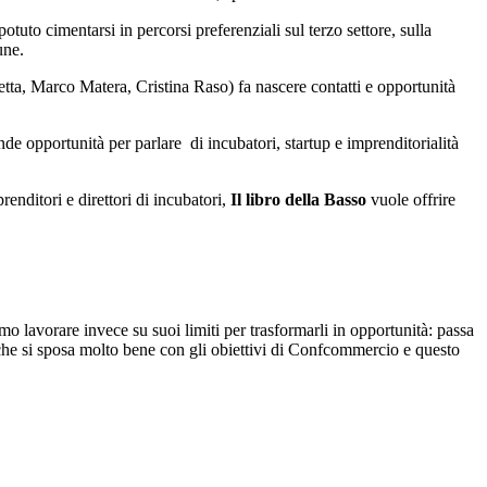
potuto cimentarsi in percorsi preferenziali sul terzo settore, sulla
une.
ta, Marco Matera, Cristina Raso) fa nascere contatti e opportunità
de opportunità per parlare di incubatori, startup e imprenditorialità
renditori e direttori di incubatori,
Il libro della Basso
vuole offrire
o lavorare invece su suoi limiti per trasformarli in opportunità: passa
o che si sposa molto bene con gli obiettivi di Confcommercio e questo