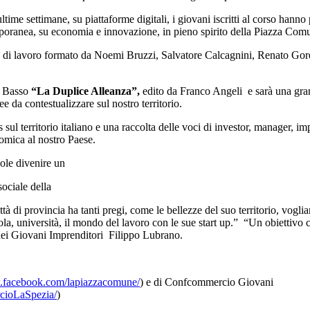
ltime settimane, su piattaforme digitali, i giovani iscritti al corso hanno 
temporanea, su economia e innovazione, in pieno spirito della Piazza Com
 di lavoro formato da Noemi Bruzzi, Salvatore Calcagnini, Renato Goret
la Basso
“La Duplice Alleanza”,
edito da Franco Angeli e sarà una gran
e da contestualizzare sul nostro territorio.
 sul territorio italiano e una raccolta delle voci di investor, manager, imp
omica al nostro Paese.
le divenire un
ociale della
i provincia ha tanti pregi, come le bellezze del suo territorio, vogliam
cuola, università, il mondo del lavoro con le sue start up.” “Un obiettiv
dei Giovani Imprenditori Filippo Lubrano.
.facebook.com/lapiazzacomune/
) e di Confcommercio Giovani
cioLaSpezia/
)