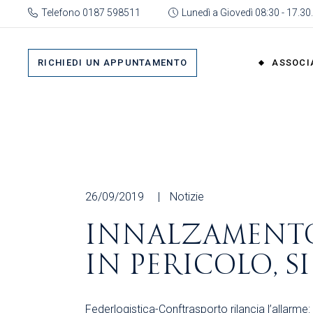
Skip
Telefono 0187 598511
Lunedì a Giovedì 08:30 - 17.30.
to
the
Su 
content
Cat
RICHIEDI UN APPUNTAMENTO
ASSOCI
rap
Or
Gru
Su di No
Org
Categor
As
rappres
Ric
Organi
26/09/2019
Notizie
Gruppi
INNALZAMENTO 
Organizz
IN PERICOLO, S
Associa
Richiedi 
Federlogistica-Conftrasporto rilancia l’allarm