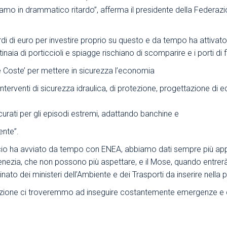
 siamo in drammatico ritardo”, afferma il presidente della Federa
Area Sindacale
Area Sindacale
Area Marketing
Area Formazione
i di euro per investire proprio su questo e da tempo ha attivato
Area sicurezza sul
ia di porticcioli e spiagge rischiano di scomparire e i porti di f
lavoro e alimentare,
e Coste’ per mettere in sicurezza l’economia
privacy e ambiente
terventi di sicurezza idraulica, di protezione, progettazione di edi
Area Formazione
urati per gli episodi estremi, adattando banchine e
ente”.
 ha avviato da tempo con ENEA, abbiamo dati sempre più approfo
 Venezia, che non possono più aspettare, e il Mose, quando entrerà
to dei ministeri dell’Ambiente e dei Trasporti da inserire nella p
nzione ci troveremmo ad inseguire costantemente emergenze e dis