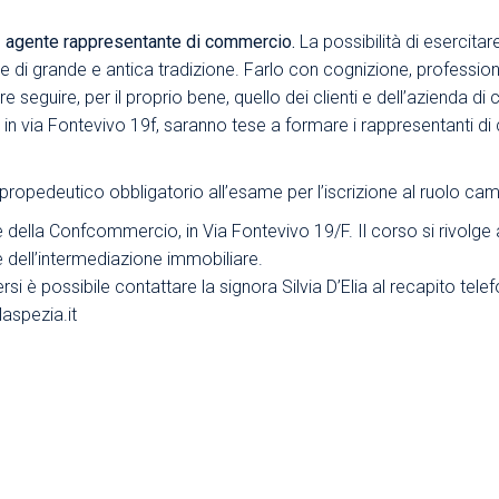
Area Sindacale
Area Sindacale
e
agente rappresentante di commercio.
La possibilità di esercita
e e di grande e antica tradizione. Farlo con cognizione, professio
Area Marketing
Area Formazione
eguire, per il proprio bene, quello dei clienti e dell’azienda di 
Area sicurezza sul
, in via Fontevivo 19f, saranno tese a formare i rappresentanti 
lavoro e alimentare,
privacy e ambiente
propedeutico obbligatorio all’esame per l’iscrizione al ruolo ca
Area Formazione
e della Confcommercio, in Via Fontevivo 19/F. Il corso si rivolge a
e dell’intermediazione immobiliare.
rsi è possibile contattare la signora Silvia D’Elia al recapito tel
spezia.it