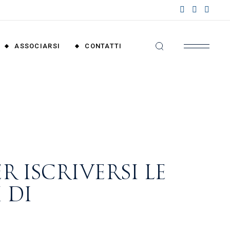
nzioni
riali
ASSOCIARSI
CONTATTI
nzioni
nali
Convenzioni
Territoriali
Convenzioni
Nazionali
 ISCRIVERSI LE
 DI