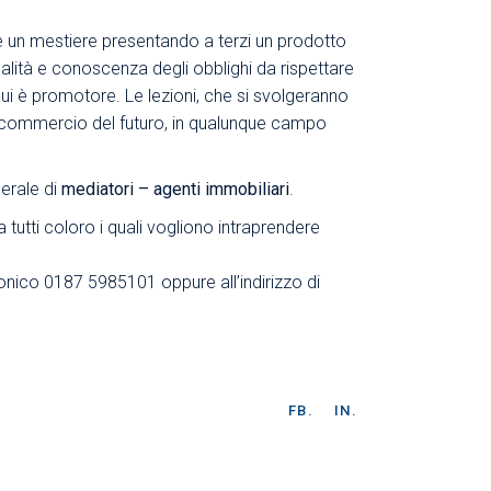
re un mestiere presentando a terzi un prodotto
nalità e conoscenza degli obblighi da rispettare
cui è promotore. Le lezioni, che si svolgeranno
di commercio del futuro, in qualunque campo
merale di
mediatori – agenti immobiliari
.
 tutti coloro i quali vogliono intraprendere
efonico 0187 5985101 oppure all’indirizzo di
FB.
IN.