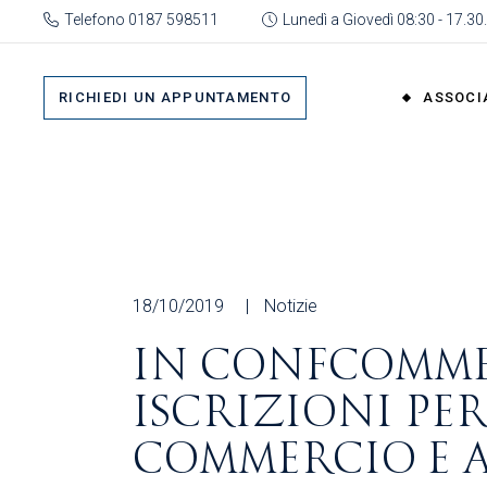
Skip
Telefono 0187 598511
Lunedì a Giovedì 08:30 - 17.30.
to
the
Su 
content
Cat
RICHIEDI UN APPUNTAMENTO
ASSOCI
rap
Or
Gru
Su di No
Org
Categor
As
rappres
Ric
Organi
18/10/2019
Notizie
Gruppi
IN CONFCOMMER
Organizz
ISCRIZIONI PER
Associa
Richiedi 
COMMERCIO E A