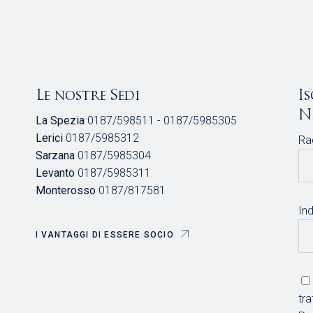
Le nostre Sedi
I
N
La Spezia
0187/598511 - 0187/5985305
Lerici
0187/5985312
Ra
Sarzana
0187/5985304
Levanto
0187/5985311
Monterosso
0187/817581
Ind
I VANTAGGI DI ESSERE SOCIO
tr