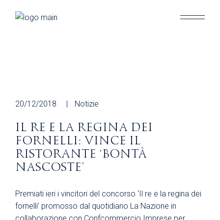
Skip
to
the
content
20/12/2018
Notizie
IL RE E LA REGINA DEI
FORNELLI: VINCE IL
RISTORANTE ‘BONTÀ
NASCOSTE’
Premiati ieri i vincitori del concorso ‘Il re e la regina dei
fornelli’ promosso dal quotidiano La Nazione in
collaborazione con Confcommercio Imprese per