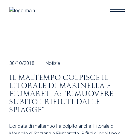
Skip
to
the
content
30/10/2018
Notizie
IL MALTEMPO COLPISCE IL
LITORALE DI MARINELLA E
FIUMARETTA: “RIMUOVERE
SUBITO I RIFIUTI DALLE
SPIAGGE”
L’ondata di maltempo ha colpito anche il litorale di
Marinella di Sarzana e Fiumaretta. Rifiuti di ogni tipo si