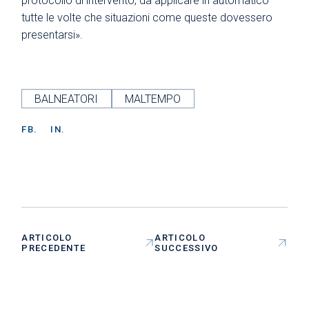
protocollo di intervento, da applicare in automatico
tutte le volte che situazioni come queste dovessero
presentarsi».
BALNEATORI
MALTEMPO
FB.
IN.
ARTICOLO
ARTICOLO
PRECEDENTE
SUCCESSIVO