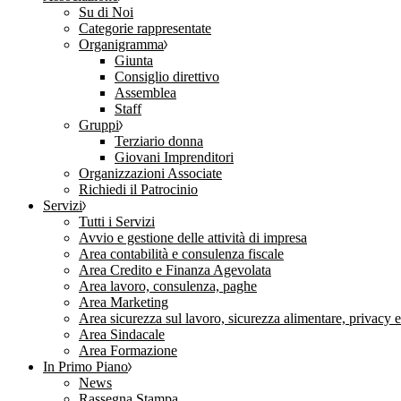
Su di Noi
Categorie rappresentate
Organigramma
Giunta
Consiglio direttivo
Assemblea
Staff
Gruppi
Terziario donna
Giovani Imprenditori
Organizzazioni Associate
Richiedi il Patrocinio
Servizi
Tutti i Servizi
Avvio e gestione delle attività di impresa
Area contabilità e consulenza fiscale
Area Credito e Finanza Agevolata
Area lavoro, consulenza, paghe
Area Marketing
Area sicurezza sul lavoro, sicurezza alimentare, privacy 
Area Sindacale
Area Formazione
In Primo Piano
News
Rassegna Stampa