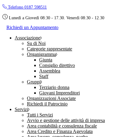
Skip
Telefono 0187 598511
to
the
Lunedì a Giovedì 08:30 - 17.30. Venerdì 08:30 - 12.30
content
Richiedi un Appuntamento
Associazione
Su di Noi
Categorie rappresentate
Organigramma
Giunta
Consiglio direttivo
Assemblea
Staff
Gruppi
Terziario donna
Giovani Imprenditori
Organizzazioni Associate
Richiedi il Patrocinio
Servizi
Tutti i Servizi
Avvio e gestione delle attività di impresa
Area contabilità e consulenza fiscale
Area Credito e Finanza Agevolata
Area lavoro, consulenza, paghe