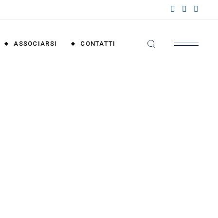
nzioni
riali
ASSOCIARSI
CONTATTI
nzioni
nali
Convenzioni
Territoriali
Convenzioni
Nazionali