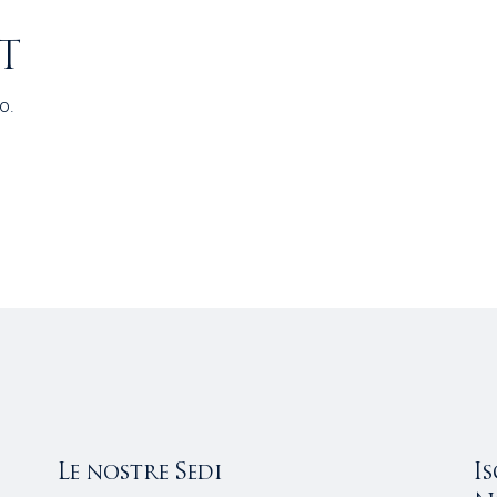
T
o.
Le nostre Sedi
I