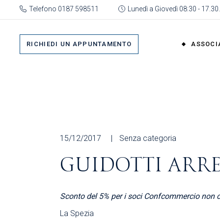
Skip
Telefono 0187 598511
Lunedì a Giovedì 08:30 - 17.30.
to
the
Su 
content
Cat
RICHIEDI UN APPUNTAMENTO
ASSOCI
rap
Or
Gru
Su di No
Org
Categor
As
rappres
Ric
Organi
15/12/2017
Senza categoria
Gruppi
GUIDOTTI ARR
Organizz
Associa
Sconto del 5% per i soci Confcommercio non cu
Richiedi 
La Spezia