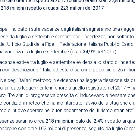
un calo dell’1% rispetto al 2017 (quando erano stati 27,8 milioni),
 218 milioni rispetto ai quasi 223 milioni del 2017;
Area Sindacale
Area Sindacale
Area Marketing
Area Formazione
ncipali indicatori sulle vacanze degli italiani segneranno una (leg
Area sicurezza sul
lpaese da luglio a settembre sembra che l’incertezza, non soltanto
lavoro e alimentare,
ll’Ufficio Studi della Fipe – Federazione Italiana Pubblici Esercizi
privacy e ambiente
 vacanza tra luglio e settembre (era il
34,9%
nel 2017).
Area Formazione
vacanze estive tra luglio e settembre evidenzia lo stato di incer
 con destinazione l’Italia ed estero saranno poco più di 26 milion
stive degli italiani mettono in evidenza una leggera flessione sia 
nza, un dato leggermente inferiore a quello registrato nel 2017 – 
 euro. Tre anni di progressiva crescita ci inducevano a pensare c
nvece condizioni meteo che hanno ritardato l’avvio della stagione
iamo di nuovo sperare nel buon andamento del turismo straniero”.
resenze saranno circa
218 milioni
, in calo del
2,4%
rispetto ai qua
 padrone con oltre 102 milioni di presenze, seguito da luglio (circ