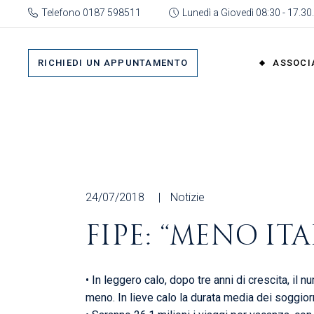
Skip
Telefono 0187 598511
Lunedì a Giovedì 08:30 - 17.30.
to
the
Su 
content
Cat
RICHIEDI UN APPUNTAMENTO
ASSOCI
rap
Or
Gru
Su di No
Org
Categor
As
rappres
Ric
Organi
24/07/2018
Notizie
Gruppi
FIPE: “MENO IT
Organizz
Associa
• In leggero calo, dopo tre anni di crescita, il 
Richiedi 
meno. In lieve calo la durata media dei soggiorni