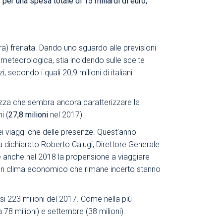
 per una spesa totale di 15 miliardi di euro;
gera) frenata. Dando uno sguardo alle previsioni
 meteorologica, stia incidendo sulle scelte
, secondo i quali 20,9 milioni di italiani
tezza che sembra ancora caratterizzare la
i (
27,8 milioni
nel 2017).
dei viaggi che delle presenze. Quest’anno
ha dichiarato Roberto Calugi, Direttore Generale
he anche nel 2018 la propensione a viaggiare
 e un clima economico che rimane incerto stanno
si 223 milioni del 2017. Come nella più
a 78 milioni) e settembre (38 milioni).