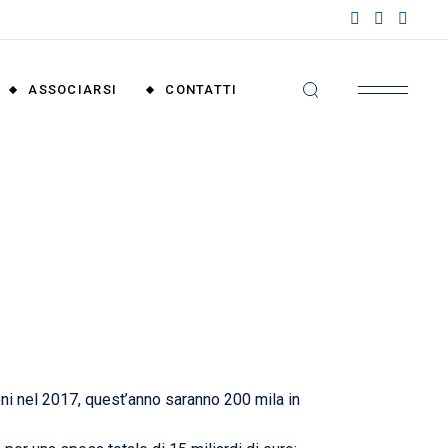
nzioni
riali
ASSOCIARSI
CONTATTI
nzioni
nali
Convenzioni
Territoriali
Convenzioni
Nazionali
lioni nel 2017, quest’anno saranno 200 mila in