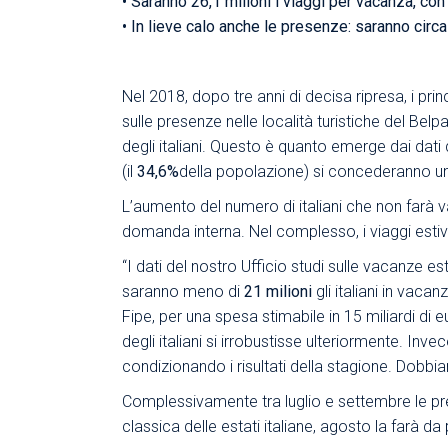
• Saranno 26,1 milioni i viaggi per vacanza, con 
• In lieve calo anche le presenze: saranno circa
Nel 2018, dopo tre anni di decisa ripresa, i pri
sulle presenze nelle località turistiche del Be
degli italiani. Questo è quanto emerge dai dati de
(il
34,6%
della popolazione) si concederanno una
L’aumento del numero di italiani che non farà 
domanda interna. Nel complesso, i viaggi estivi
“I dati del nostro Ufficio studi sulle vacanze e
saranno meno di
21 milioni
gli italiani in vaca
Fipe, per una spesa stimabile in 15 miliardi di
degli italiani si irrobustisse ulteriormente. I
condizionando i risultati della stagione. Dobb
Complessivamente tra luglio e settembre le p
classica delle estati italiane, agosto la farà da