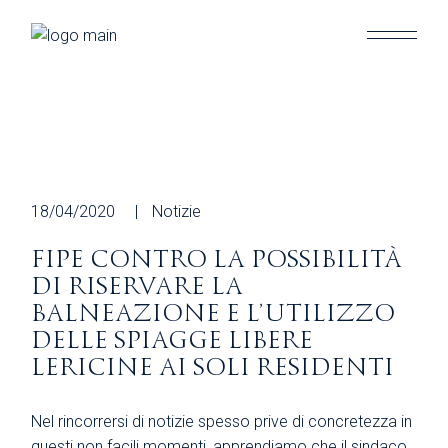
Skip
to
the
content
18/04/2020
Notizie
FIPE CONTRO LA POSSIBILITÀ
DI RISERVARE LA
BALNEAZIONE E L’UTILIZZO
DELLE SPIAGGE LIBERE
LERICINE AI SOLI RESIDENTI
Nel rincorrersi di notizie spesso prive di concretezza in
questi non facili momenti, apprendiamo che il sindaco