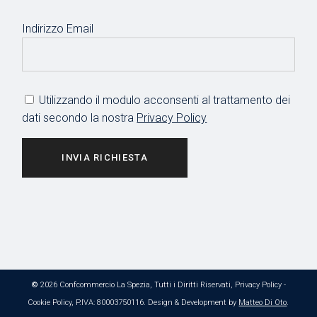
Indirizzo Email
Utilizzando il modulo acconsenti al trattamento dei
dati secondo la nostra
Privacy Policy
INVIA RICHIESTA
©
2026 Confcommercio La Spezia, Tutti i Diritti Riservati,
Privacy Policy
-
Cookie Policy
, P.IVA: 80003750116. Design & Development by
Matteo Di Oto
.