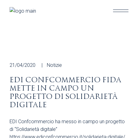
Skip
to
the
content
21/04/2020
Notizie
EDI CONFCOMMERCIO FIDA
METTE IN CAMPO UN
PROGETTO DI SOLIDARIETÀ
DIGITALE
EDI Confcommercio ha messo in campo un progetto
di “Solidarietà digitale”
https://www.ediconfcommercio.it/solidarieta-digitale/