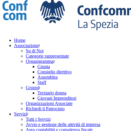
Home
Associazione
Su di Noi
Categorie rappresentate
Organigramma
Giunta
Consiglio direttivo
Assemblea
Staff
Gruppi
Terziario donna
Giovani Imprenditori
Organizzazioni Associate
Richiedi il Patrocinio
Servizi
Tutti i Servizi
Avvio e gestione delle attività di impresa
Area contabilità e consulenza fiscale