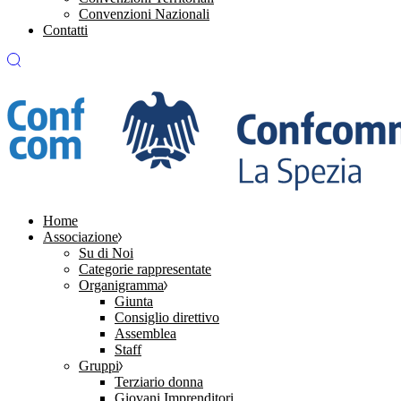
Convenzioni Nazionali
Contatti
Home
Associazione
Su di Noi
Categorie rappresentate
Organigramma
Giunta
Consiglio direttivo
Assemblea
Staff
Gruppi
Terziario donna
Giovani Imprenditori