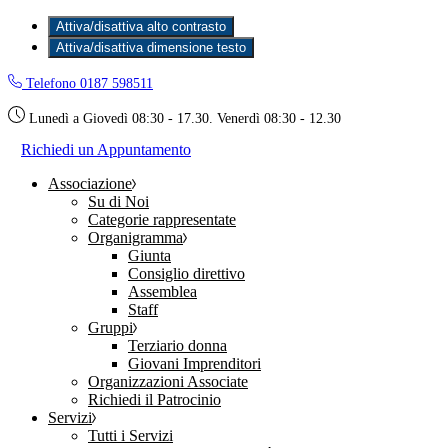
Attiva/disattiva alto contrasto
Attiva/disattiva dimensione testo
Skip
Telefono 0187 598511
to
the
Lunedì a Giovedì 08:30 - 17.30. Venerdì 08:30 - 12.30
content
Richiedi un Appuntamento
Associazione
Su di Noi
Categorie rappresentate
Organigramma
Giunta
Consiglio direttivo
Assemblea
Staff
Gruppi
Terziario donna
Giovani Imprenditori
Organizzazioni Associate
Richiedi il Patrocinio
Servizi
Tutti i Servizi