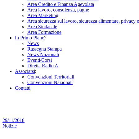
Area Credito e Finanza Agevolata
Area lavoro, consulenza, paghe
Area Marketing
Area sicurezza sul lavoro, sicurezza alimentare, privacy 
Area Sindacale
Area Formazione
In Primo Piano
News
Rassegna Stampa
News Nazionali
Eventi/Corsi
Diretta Radio A
Associarsi
Convenzioni Territoriali
Convenzioni Nazionali
Contatti
29/11/2018
Notizie