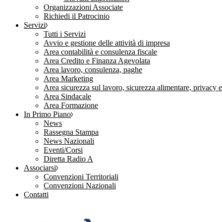
Organizzazioni Associate
Richiedi il Patrocinio
Servizi
Tutti i Servizi
Avvio e gestione delle attività di impresa
Area contabilità e consulenza fiscale
Area Credito e Finanza Agevolata
Area lavoro, consulenza, paghe
Area Marketing
Area sicurezza sul lavoro, sicurezza alimentare, privacy 
Area Sindacale
Area Formazione
In Primo Piano
News
Rassegna Stampa
News Nazionali
Eventi/Corsi
Diretta Radio A
Associarsi
Convenzioni Territoriali
Convenzioni Nazionali
Contatti