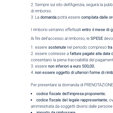
Sempre sul sito dell’Agenzia, seguirà la pub
di rimborso.
La
domanda
potrà essere
compilata dalle or
I rimborsi verranno effettuati
entro il mese di 
Ai fini dell’accesso al rimborso, le
SPESE
devo
essere
sostenute
nel periodo compreso
tra
essere connesse a
fatture pagate alla data 
consentano la piena tracciabilità del pagamento 
essere
non inferiori a euro 500,00
;
non essere oggetto di ulteriori forme di rim
Per presentare la domanda di PRENOTAZIONE d
codice fiscale dell’impresa proponente
;
codice fiscale del legale rappresentante
, o
amministrata da soggetti diversi dalle persone 
importo da rimborsare