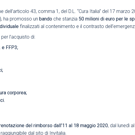
Area Sindacale
Area Sindacale
one dell’articolo 43, comma 1, del D.L. “Cura Italia” del 17 marzo 2
i”), ha promosso un
bando
che stanzia
50 milioni di euro
per le s
Area Marketing
Area Formazione
ndividuale
finalizzati al contenimento e il contrasto dell’emerge
Area sicurezza sul
lavoro e alimentare,
per l’acquisto di:
privacy e ambiente
2 e FFP3;
Area Formazione
i;
tura corporea;
ci.
renotazione del rimborso dall’11 al 18 maggio 2020
, dal lunedì a
aggiungibile dal sito di Invitalia
.