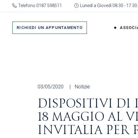
Skip
Telefono 0187 598511
Lunedì a Giovedì 08:30 - 17.30.
to
the
Su 
content
Cat
RICHIEDI UN APPUNTAMENTO
ASSOCI
rap
Or
Gru
Su di No
Org
Categor
As
rappres
Ric
Organi
03/05/2020
Notizie
Gruppi
DISPOSITIVI DI
Organizz
18 MAGGIO AL 
Associa
Richiedi 
INVITALIA PER 