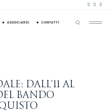
nzioni
riali
ASSOCIARSI
CONTATTI
nzioni
nali
Convenzioni
Territoriali
Convenzioni
Nazionali
LE: DALL’11 AL
 DEL BANDO
CQUISTO