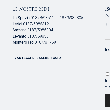
Le nostre Sedi
I
N
La Spezia
0187/598511 - 0187/5985305
Lerici
0187/5985312
Ra
Sarzana
0187/5985304
Levanto
0187/5985311
Monterosso
0187/817581
Ind
I VANTAGGI DI ESSERE SOCIO
tr
Po