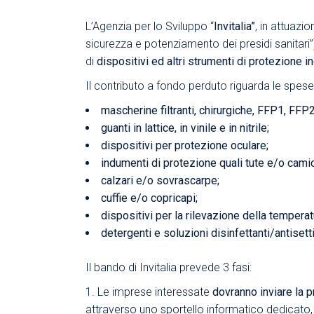
L’Agenzia per lo Sviluppo “
Invitalia”
, in attuazi
sicurezza e potenziamento dei presidi sanitar
di
dispositivi ed altri strumenti di protezione i
Il contributo a fondo perduto riguarda le spese 
mascherine filtranti, chirurgiche, FFP1, FFP
guanti in lattice, in vinile e in nitrile;
dispositivi per protezione oculare;
indumenti di protezione quali tute e/o camic
calzari e/o sovrascarpe;
cuffie e/o copricapi;
dispositivi per la rilevazione della tempera
detergenti e soluzioni disinfettanti/antisetti
Il bando di Invitalia prevede 3 fasi:
Le imprese interessate
dovranno inviare la
p
attraverso uno
sportello informatico dedicato, r