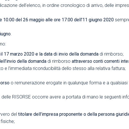
blicazione dell’elenco, in ordine cronologico di arrivo, delle i
e 10.00 del 26 maggio alle ore 17.00 dell’11 giugno 2020
sempre 
giugno
.
no:
 il 17 marzo 2020 e la data di invio della domanda
di rimborso;
dell’invio della domanda
di rimborso
attraverso conti correnti inte
e l’immediata riconducibilità dello stesso alla relativa fattura;
borso
o remunerazione erogate in qualunque forma e a qualsiasi t
elle RISORSE occorre avere a portata di mano le seguenti info
vvero del
titolare dell’impresa proponente o della persona giuridi
fisiche;