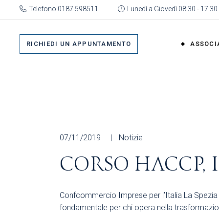
Skip
Telefono 0187 598511
Lunedì a Giovedì 08:30 - 17.30.
to
the
Su 
content
Cat
RICHIEDI UN APPUNTAMENTO
ASSOCI
rap
Or
Gru
Su di No
Org
Categor
As
rappres
Ric
Organi
07/11/2019
Notizie
Gruppi
CORSO HACCP, 
Organizz
Associa
Confcommercio Imprese per l’Italia La Spezia a
Richiedi 
fondamentale per chi opera nella trasformazio