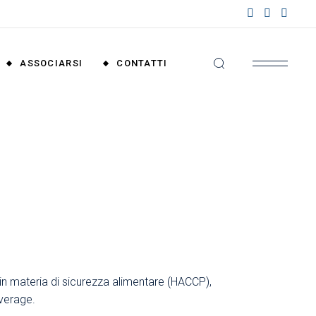
nzioni
riali
ASSOCIARSI
CONTATTI
nzioni
nali
Convenzioni
Territoriali
Convenzioni
Nazionali
in materia di sicurezza alimentare (HACCP),
everage.