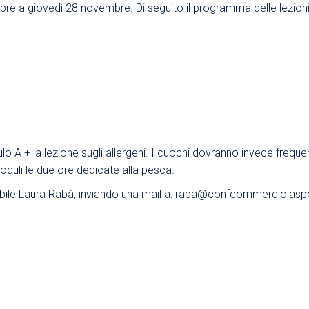
re a giovedì 28 novembre. Di seguito il programma delle lezioni
Area Sindacale
Area Sindacale
Area Marketing
Area Formazione
Area sicurezza sul
lavoro e alimentare,
privacy e ambiente
Area Formazione
lo A + la lezione sugli allergeni. I cuochi dovranno invece freque
duli le due ore dedicate alla pesca.
abile Laura Rabà, inviando una mail a:
raba@confcommerciolaspez