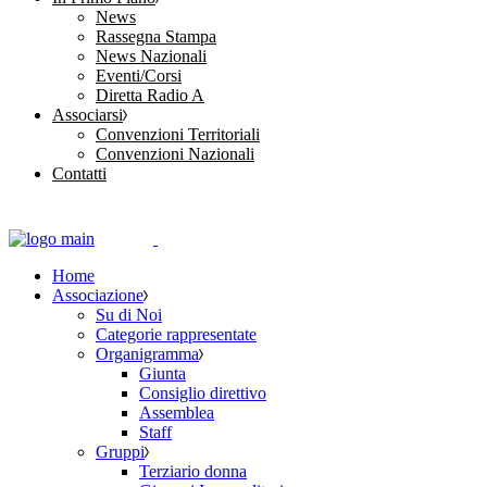
News
Rassegna Stampa
News Nazionali
Eventi/Corsi
Diretta Radio A
Associarsi
Convenzioni Territoriali
Convenzioni Nazionali
Contatti
Home
Associazione
Su di Noi
Categorie rappresentate
Organigramma
Giunta
Consiglio direttivo
Assemblea
Staff
Gruppi
Terziario donna