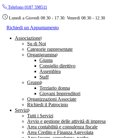
Skip
Telefono 0187 598511
to
the
Lunedì a Giovedì 08:30 - 17.30. Venerdì 08:30 - 12.30
content
Richiedi un Appuntamento
Associazione
Su di Noi
Categorie rappresentate
Organigramma
Giunta
Consiglio direttivo
Assemblea
Staff
Gruppi
Terziario donna
Giovani Imprenditori
Organizzazioni Associate
Richiedi il Patrocinio
Servizi
Tutti i Servizi
Avvio e gestione delle attività di impresa
Area contabilità e consulenza fiscale
Area Credito e Finanza Agevolata
Area lavoro, consulenza, paghe