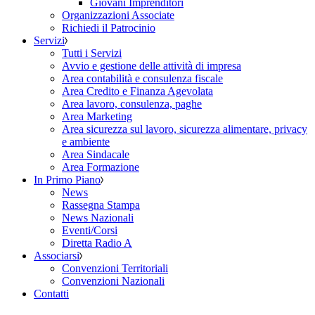
Giovani Imprenditori
Organizzazioni Associate
Richiedi il Patrocinio
Servizi
Tutti i Servizi
Avvio e gestione delle attività di impresa
Area contabilità e consulenza fiscale
Area Credito e Finanza Agevolata
Area lavoro, consulenza, paghe
Area Marketing
Area sicurezza sul lavoro, sicurezza alimentare, privacy
e ambiente
Area Sindacale
Area Formazione
In Primo Piano
News
Rassegna Stampa
News Nazionali
Eventi/Corsi
Diretta Radio A
Associarsi
Convenzioni Territoriali
Convenzioni Nazionali
Contatti