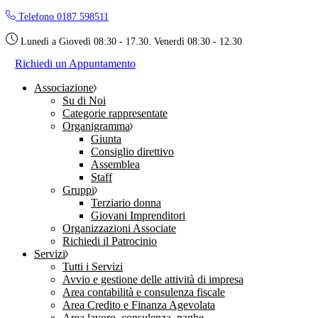
Skip
Telefono 0187 598511
to
the
Lunedì a Giovedì 08:30 - 17.30. Venerdì 08:30 - 12.30
content
Richiedi un Appuntamento
Associazione
Su di Noi
Categorie rappresentate
Organigramma
Giunta
Consiglio direttivo
Assemblea
Staff
Gruppi
Terziario donna
Giovani Imprenditori
Organizzazioni Associate
Richiedi il Patrocinio
Servizi
Tutti i Servizi
Avvio e gestione delle attività di impresa
Area contabilità e consulenza fiscale
Area Credito e Finanza Agevolata
Area lavoro, consulenza, paghe