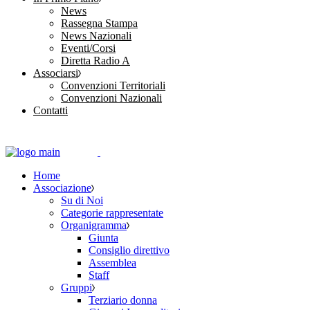
News
Rassegna Stampa
News Nazionali
Eventi/Corsi
Diretta Radio A
Associarsi
Convenzioni Territoriali
Convenzioni Nazionali
Contatti
Home
Associazione
Su di Noi
Categorie rappresentate
Organigramma
Giunta
Consiglio direttivo
Assemblea
Staff
Gruppi
Terziario donna