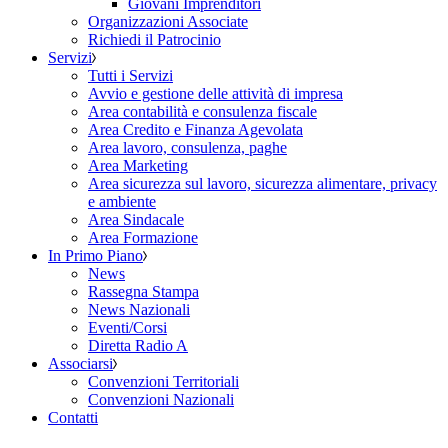
Giovani Imprenditori
Organizzazioni Associate
Richiedi il Patrocinio
Servizi
Tutti i Servizi
Avvio e gestione delle attività di impresa
Area contabilità e consulenza fiscale
Area Credito e Finanza Agevolata
Area lavoro, consulenza, paghe
Area Marketing
Area sicurezza sul lavoro, sicurezza alimentare, privacy
e ambiente
Area Sindacale
Area Formazione
In Primo Piano
News
Rassegna Stampa
News Nazionali
Eventi/Corsi
Diretta Radio A
Associarsi
Convenzioni Territoriali
Convenzioni Nazionali
Contatti