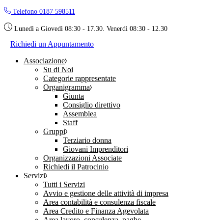
Skip
Telefono 0187 598511
to
the
Lunedì a Giovedì 08:30 - 17.30. Venerdì 08:30 - 12.30
content
Richiedi un Appuntamento
Associazione
Su di Noi
Categorie rappresentate
Organigramma
Giunta
Consiglio direttivo
Assemblea
Staff
Gruppi
Terziario donna
Giovani Imprenditori
Organizzazioni Associate
Richiedi il Patrocinio
Servizi
Tutti i Servizi
Avvio e gestione delle attività di impresa
Area contabilità e consulenza fiscale
Area Credito e Finanza Agevolata
Area lavoro, consulenza, paghe