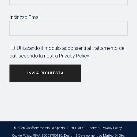
Indirizzo Email
Utilizzando il modulo acconsenti al trattamento dei
dati secondo la nostra
Privacy Policy
INVIA RICHIESTA
©
2026 Confcommercio La Spezia, Tutti i Diritti Riservati,
Privacy Policy
-
Cookie Policy
, P.IVA: 80003750116. Design & Development by
Matteo Di Oto
.