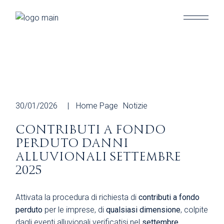
Skip
to
the
content
30/01/2026
Home Page
Notizie
CONTRIBUTI A FONDO
PERDUTO DANNI
ALLUVIONALI SETTEMBRE
2025
Attivata la procedura di richiesta di
contributi a fondo
perduto
per le imprese, di
qualsiasi dimensione
, colpite
dagli eventi alluvionali verificatisi nel
settembre