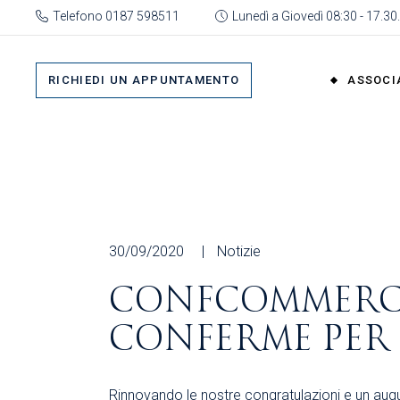
Skip
Telefono 0187 598511
Lunedì a Giovedì 08:30 - 17.30.
to
the
Su 
content
Cat
RICHIEDI UN APPUNTAMENTO
ASSOCI
rap
Or
Gru
Su di No
Org
Categor
As
rappres
Ric
Organi
30/09/2020
Notizie
Gruppi
CONFCOMMERCIO
Organizz
CONFERME PER
Associa
Richiedi 
Rinnovando le nostre congratulazioni e un augu