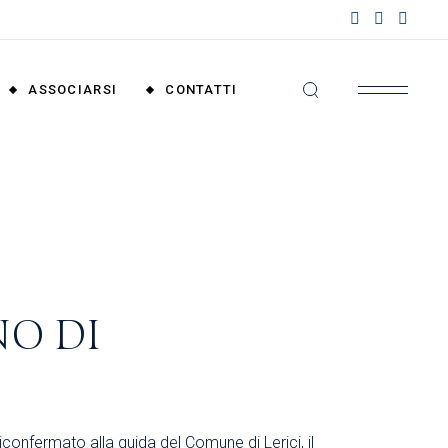
nzioni
riali
ASSOCIARSI
CONTATTI
nzioni
nali
Convenzioni
Territoriali
Convenzioni
Nazionali
NO DI
confermato alla guida del Comune di Lerici, il