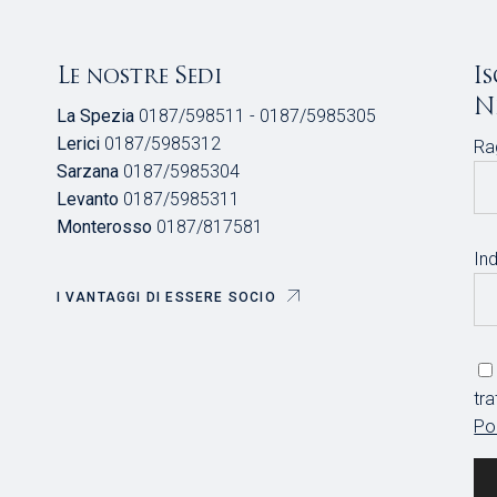
Le nostre Sedi
I
N
La Spezia
0187/598511 - 0187/5985305
Lerici
0187/5985312
Ra
Sarzana
0187/5985304
Levanto
0187/5985311
Monterosso
0187/817581
Ind
I VANTAGGI DI ESSERE SOCIO
tr
Po