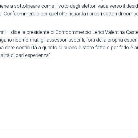
iene a sottolineare come il voto degli elettori vada verso il deside
Area Sindacale
Area Sindacale
 di Confcommercio per quel che riguarda i propri settori di compete
Area Marketing
Area Formazione
Area sicurezza sul
nni – dice la presidente di Confcommercio Lerici Valentina Castella
lavoro e alimentare,
ano riconfermati gli assessori uscenti, forti della propria esperi
privacy e ambiente
bba dare continuità a quanto di buono è stato fatto e per farlo è
ità di pari esperienza”.
Area Formazione