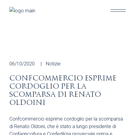
Skip
to
the
content
06/10/2020
Notizie
CONFCOMMERCIO ESPRIME
CORDOGLIO PER LA
SCOMPARSA DI RENATO
OLDOINI
Confcommercio esprime cordoglio per la scomparsa
di Renato Oldoini, che è stato a lungo presidente di
Confagricoltura e Confedilizia provinciale prima e