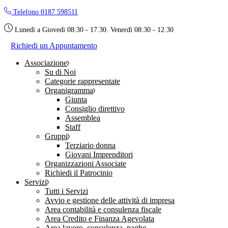
Skip
Telefono 0187 598511
to
the
Lunedì a Giovedì 08:30 - 17.30. Venerdì 08:30 - 12.30
content
Richiedi un Appuntamento
Associazione
Su di Noi
Categorie rappresentate
Organigramma
Giunta
Consiglio direttivo
Assemblea
Staff
Gruppi
Terziario donna
Giovani Imprenditori
Organizzazioni Associate
Richiedi il Patrocinio
Servizi
Tutti i Servizi
Avvio e gestione delle attività di impresa
Area contabilità e consulenza fiscale
Area Credito e Finanza Agevolata
Area lavoro, consulenza, paghe