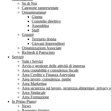
Su di Noi
Categorie rappresentate
Organigramma
Giunta
Consiglio direttivo
Assemblea
Staff
Gruppi
Terziario donna
Giovani Imprenditori
Organizzazioni Associate
Richiedi il Patrocinio
Servizi
Tutti i Servizi
Avvio e gestione delle attività di impresa
Area contabilità e consulenza fiscale
Area Credito e Finanza Agevolata
Area lavoro, consulenza, paghe
Area Marketing
Area sicurezza sul lavoro, sicurezza alimentare, privacy 
Area Sindacale
Area Formazione
In Primo Piano
News
Rassegna Stampa