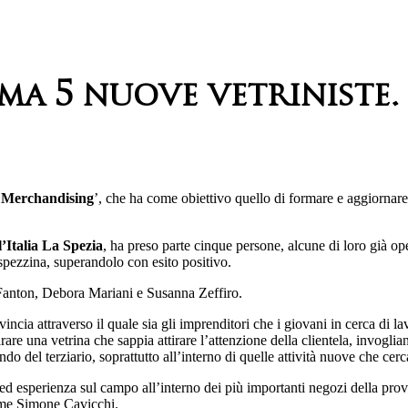
 5 nuove vetriniste. A
e Merchandising
’, che ha come obiettivo quello di formare e aggiornare 
Italia La Spezia
, ha preso parte cinque persone, alcune di loro già op
spezzina, superandolo con esito positivo.
Fanton, Debora Mariani e Susanna Zeffiro.
ovincia attraverso il quale sia gli imprenditori che i giovani in cerca di 
e una vetrina che sappia attirare l’attenzione della clientela, invogliand
do del terziario, soprattutto all’interno di quelle attività nuove che ce
d esperienza sul campo all’interno dei più importanti negozi della provi
come Simone Cavicchi.