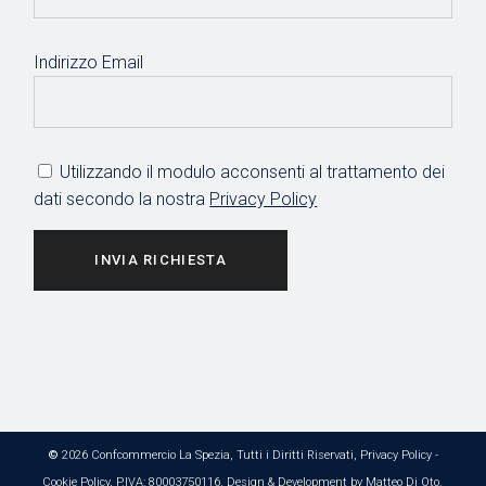
Indirizzo Email
Utilizzando il modulo acconsenti al trattamento dei
dati secondo la nostra
Privacy Policy
INVIA RICHIESTA
©
2026 Confcommercio La Spezia, Tutti i Diritti Riservati,
Privacy Policy
-
Cookie Policy
, P.IVA: 80003750116. Design & Development by
Matteo Di Oto
.