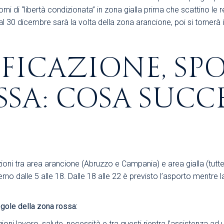
rni di “libertà condizionata” in zona gialla prima che scattino le
Area Sindacale
Area Sindacale
al 30 dicembre sarà la volta della zona arancione, poi si tornerà i
Area Marketing
Area Formazione
Area sicurezza sul
FICAZIONE, SP
lavoro e alimentare,
privacy e ambiente
SA: COSA SUCC
Area Formazione
oni tra area arancione (Abruzzo e Campania) e area gialla (tutte le
rno dalle 5 alle 18. Dalle 18 alle 22 è previsto l’asporto mentre la
regole della zona rossa:
oni lavoro, salute, necessità e tra questi rientra l’assistenza ad