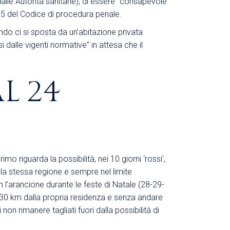
dalle Autorità sanitarie), di essere “consapevole
495 del Codice di procedura penale.
do ci si sposta da un’abitazione privata
dalle vigenti normative” in attesa che il
L 24
o riguarda la possibilità, nei 10 giorni ‘rossi’,
la stessa regione e sempre nel limite
n l’arancione durante le feste di Natale (28-29-
i 30 km dalla propria residenza e senza andare
on rimanere tagliati fuori dalla possibilità di