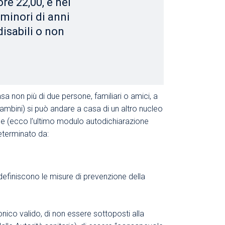
re 22,00, e nei
i minori di anni
disabili o non
 casa non più di due persone, familiari o amici, a
bambini) si può andare a casa di un altro nucleo
one (ecco
l’ultimo modulo autodichiarazione
determinato da:
 definiscono le misure di prevenzione della
onico valido, di non essere sottoposti alla