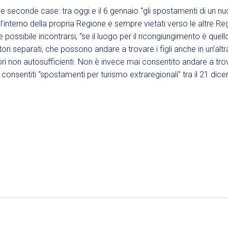
le seconde case: tra oggi e il 6 gennaio “gli spostamenti di un n
l’interno della propria Regione e sempre vietati verso le altre Re
possibile incontrarsi, “se il luogo per il ricongiungimento è quello
i separati, che possono andare a trovare i figli anche in un’altra r
ori non autosufficienti. Non è invece mai consentito andare a tro
consentiti “spostamenti per turismo extraregionali” tra il 21 dice