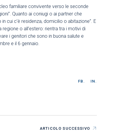
ucleo familiare convivente verso le seconde
gioni”. Quanto ai coniugi o ai partner che
 in cui c’è residenza, domicilio o abitazione”. E
egione o all’estero: rientra tra i motivi di
vare i genitori che sono in buona salute e
mbre e il 6 gennaio.
FB.
IN.
ARTICOLO SUCCESSIVO