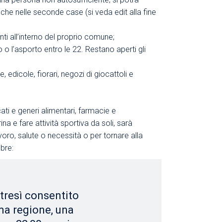
 anche nelle seconde case (si veda edit alla fine
ti all’interno del proprio comune;
io o l’asporto entro le 22. Restano aperti gli
, edicole, fiorari, negozi di giocattoli e
cati e generi alimentari, farmacie e
a e fare attività sportiva da soli, sarà
avoro, salute o necessità o per tornare alla
bre:
ltresì consentito
ma regione, una