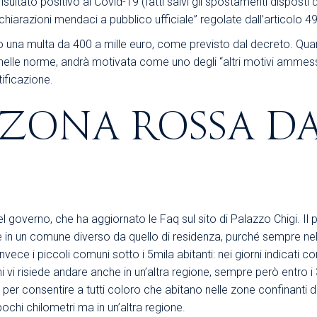
ultato positivo al Covid-19 (fatti salvi gli spostamenti disposti 
chiarazioni mendaci a pubblico ufficiale” regolate dall’articolo 
go una multa da 400 a mille euro, come previsto dal decreto. Quan
elle norme, andrà motivata come uno degli “altri motivi ammessi 
ificazione.
N ZONA ROSSA DA
governo, che ha aggiornato le Faq sul sito di Palazzo Chigi. Il prim
e in un comune diverso da quello di residenza, purché sempre nel
ce i piccoli comuni sotto i 5mila abitanti: nei giorni indicati co
i vi risiede andare anche in un’altra regione, sempre però entro 
er consentire a tutti coloro che abitano nelle zone confinanti di n
chi chilometri ma in un’altra regione.