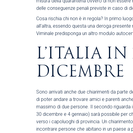
misura della quarantena ovvero di non essere ris
delle conseguenze penali previste in caso di di
Cosa rischia chi non è in regola? In primo luo
all’altra, essendo questa una deroga presente n
Viminale predisponga un altro modulo autocert
L’ITALIA I
DICEMBRE
Sono arrivati anche due chiarimenti da parte del 
di poter andare a trovare amici e parenti anch
massimo di due persone. Il secondo riguarda inve
30 dicembre e 4 gennaio) sarà possibile per ch
verso i capoluoghi di provincia. Un chiarimento p
incontrare persone che abitano in un paese a po