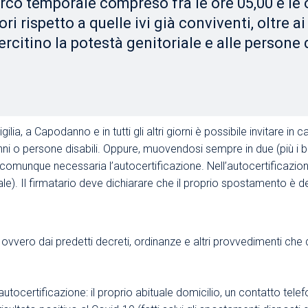
arco temporale compreso fra le ore 05,00 e le o
ori rispetto a quelle ivi già conviventi, oltre a
ercitino la potestà genitoriale e alle persone 
gilia, a Capodanno e in tutti gli altri giorni è possibile invitare in
 anni o persone disabili. Oppure, muovendosi sempre in due (più i 
rà comunque necessaria l’autocertificazione. Nell’autocertificazi
ale
). Il firmatario deve dichiarare che il proprio spostamento è 
 ovvero dai predetti decreti, ordinanze e altri provvedimenti che
utocertificazione: il proprio abituale domicilio, un contatto telef