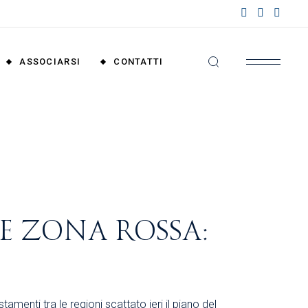
nzioni
riali
ASSOCIARSI
CONTATTI
nzioni
nali
Convenzioni
Territoriali
Convenzioni
Nazionali
E ZONA ROSSA:
amenti tra le regioni scattato ieri il piano del