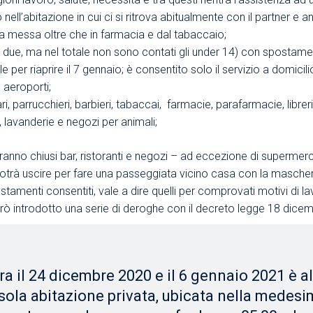
o nell’abitazione in cui ci si ritrova abitualmente con il partner e
e a messa oltre che in farmacia e dal tabaccaio;
in due, ma nel totale non sono contati gli under 14) con spostamen
le per riaprire il 7 gennaio; è consentito solo il servizio a domicil
e aeroporti;
, parrucchieri, barbieri, tabaccai, farmacie, parafarmacie, librerie
 lavanderie e negozi per animali;
 saranno chiusi bar, ristoranti e negozi – ad eccezione di supermer
 potrà uscire per fare una passeggiata vicino casa con la mascherin
ostamenti consentiti, vale a dire quelli per comprovati motivi di l
erò introdotto una serie di deroghe con il decreto legge 18 dicem
ra il 24 dicembre 2020 e il 6 gennaio 2021 è a
ola abitazione privata, ubicata nella medesi