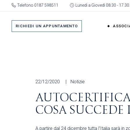
Skip
Telefono 0187 598511
Lunedì a Giovedì 08:30 - 17.30.
to
the
Su 
content
Cat
RICHIEDI UN APPUNTAMENTO
ASSOCI
rap
Or
Gru
Su di No
Org
Categor
As
rappres
Ric
Organi
22/12/2020
Notizie
Gruppi
AUTOCERTIFICA
Organizz
COSA SUCCEDE 
Associa
Richiedi 
A partire dal 24 dicembre tutta l’Italia sarà in 