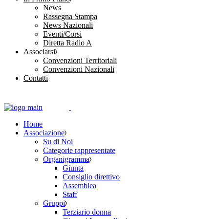
News
Rassegna Stampa
News Nazionali
Eventi/Corsi
Diretta Radio A
Associarsi
Convenzioni Territoriali
Convenzioni Nazionali
Contatti
Home
Associazione
Su di Noi
Categorie rappresentate
Organigramma
Giunta
Consiglio direttivo
Assemblea
Staff
Gruppi
Terziario donna