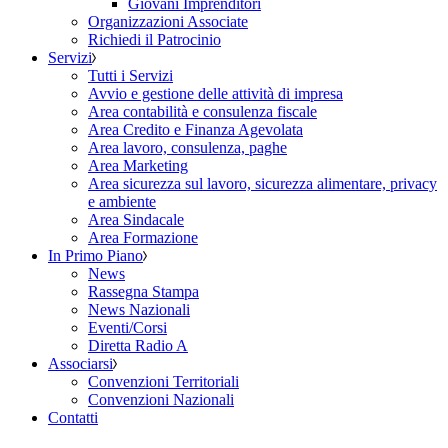
Giovani Imprenditori
Organizzazioni Associate
Richiedi il Patrocinio
Servizi
Tutti i Servizi
Avvio e gestione delle attività di impresa
Area contabilità e consulenza fiscale
Area Credito e Finanza Agevolata
Area lavoro, consulenza, paghe
Area Marketing
Area sicurezza sul lavoro, sicurezza alimentare, privacy
e ambiente
Area Sindacale
Area Formazione
In Primo Piano
News
Rassegna Stampa
News Nazionali
Eventi/Corsi
Diretta Radio A
Associarsi
Convenzioni Territoriali
Convenzioni Nazionali
Contatti