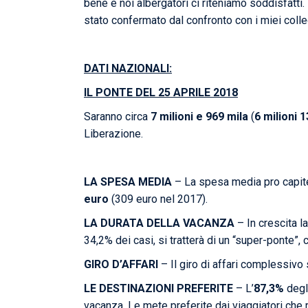
bene e noi albergatori ci riteniamo soddisfatt
stato confermato dal confronto con i miei colle
DATI NAZIONALI:
IL PONTE DEL 25 APRILE 2018
Saranno circa
7 milioni e 969 mila
(
6 milioni 
Liberazione.
LA SPESA MEDIA
– La spesa media pro capite 
euro
(309 euro nel 2017).
LA DURATA DELLA VACANZA
– In crescita la
34,2% dei casi, si tratterà di un “super-ponte”, c
GIRO D’AFFARI
– Il giro di affari complessivo 
LE DESTINAZIONI PREFERITE
– L’
87,3%
degli
vacanza. Le mete preferite dai viaggiatori che r