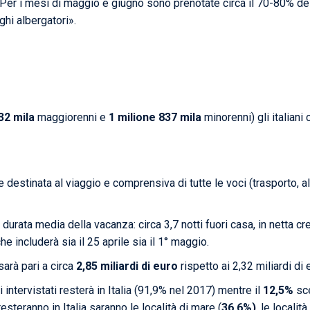
i. Per i mesi di maggio e giugno sono prenotate circa il 70-80% d
ghi albergatori».
132 mila
maggiorenni e
1 milione 837 mila
minorenni) gli italiani
destinata al viaggio e comprensiva di tutte le voci (trasporto, al
 durata media della vacanza: circa 3,7 notti fuori casa, in netta cr
he includerà sia il 25 aprile sia il 1° maggio.
sarà pari a circa
2,85 miliardi di euro
rispetto ai 2,32 miliardi di
 intervistati resterà in Italia (91,9% nel 2017) mentre il
12,5%
sce
esteranno in Italia saranno le località di mare (
36,6%)
, le località