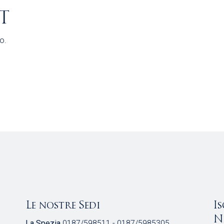
T
o.
Le nostre Sedi
I
N
La Spezia
0187/598511 - 0187/5985305