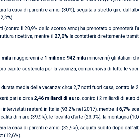
sarà la casa di parenti e amici (30%), seguita a stretto giro dall’a
12,3%).
ti (contro il 20,9% dello scorso anno) ha prenotato o prenoterà l’al
ruttura ricettiva, mentre il
27,0%
la contatterà direttamente tramit
5 mila
maggiorenn
i
e
1 milione 942 mila
minorenni) gli italiani c
o capite sostenuta per la vacanza, comprensiva di tutte le voci (t
 durata media della vacanza: circa 2,7 notti fuori casa, contro le 
sarà pari a circa
2,46 miliardi di euro
, contro i 2 miliardi di eur
 intervistati resterà in Italia (93,2% nel 2017), mentre il
6,7%
sceg
calità di mare (39,9%), le località d’arte (23,9%), la montagna (10,
sarà la casa di parenti e amici (32,9%), seguita subito dopo dall’al
st (12,6%).