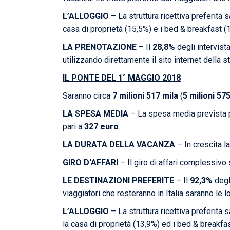
L’ALLOGGIO
– La struttura ricettiva preferita 
casa di proprietà (15,5%) e i bed & breakfast (
LA PRENOTAZIONE
– Il
28,8%
degli intervista
utilizzando direttamente il sito internet della st
IL PONTE DEL 1° MAGGIO 2018
Saranno circa
7 milioni 517 mila
(
5 milioni 57
LA SPESA MEDIA
– La spesa media prevista pr
pari a
327 euro
.
LA DURATA DELLA VACANZA
– In crescita la
GIRO D’AFFARI
– Il giro di affari complessivo 
LE DESTINAZIONI PREFERITE
– Il
92,3%
degli
viaggiatori che resteranno in Italia saranno le lo
L’ALLOGGIO
– La struttura ricettiva preferita 
la casa di proprietà (13,9%) ed i bed & breakfa