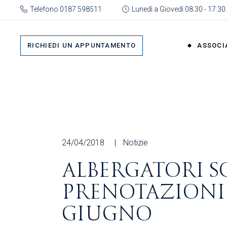
Skip
Telefono 0187 598511
Lunedì a Giovedì 08:30 - 17.30.
to
the
Su 
content
Cat
RICHIEDI UN APPUNTAMENTO
ASSOCI
rap
Or
Gru
Su di No
Org
Categor
As
rappres
Ric
Organi
24/04/2018
Notizie
Gruppi
ALBERGATORI SO
Organizz
PRENOTAZIONI O
Associa
Richiedi 
GIUGNO