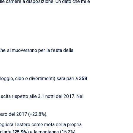
elle camere a disposizione. Un dato che mi è
 che si muoveranno per la festa della
loggio, cibo e divertimenti) sarà pari a
358
escita rispetto alle 3,1 notti del 2017. Nel
 euro del 2017 (+22,8%).
glierà l’estero come meta della propria
 d’arte (
25,9%
) e la montagna (15,2%).