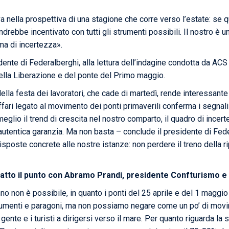
Area Sindacale
Area Sindacale
a nella prospettiva di una stagione che corre verso l’estate: se 
ndrebbe incentivato con tutti gli strumenti possibili. Il nostro è
Area Marketing
Area Formazione
ima di incertezza».
Area sicurezza sul
lavoro e alimentare,
nte di Federalberghi, alla lettura dell’indagine condotta da ACS M
privacy e ambiente
 della Liberazione e del ponte del Primo maggio.
Area Formazione
ella festa dei lavoratori, che cade di martedì, rende interessant
 affari legato al movimento dei ponti primaverili conferma i segnal
eglio il trend di crescita nel nostro comparto, il quadro di incerte
ù autentica garanzia. Ma non basta – conclude il presidente di Fed
poste concrete alle nostre istanze: non perdere il treno della rip
atto il punto con Abramo Prandi, presidente Confturismo e
no non è possibile, in quanto i ponti del 25 aprile e del 1 maggio
aumenti e paragoni, ma non possiamo negare come un po’ di movimen
gente e i turisti a dirigersi verso il mare. Per quanto riguarda l