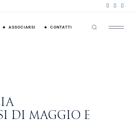
nzioni
riali
ASSOCIARSI
CONTATTI
nzioni
nali
Convenzioni
Territoriali
Convenzioni
Nazionali
ZIA
SI DI MAGGIO E