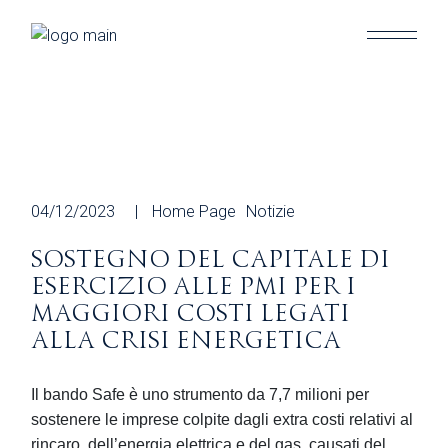
Skip
to
the
content
04/12/2023
Home Page
Notizie
SOSTEGNO DEL CAPITALE DI
ESERCIZIO ALLE PMI PER I
MAGGIORI COSTI LEGATI
ALLA CRISI ENERGETICA
Il
bando Safe
è uno strumento
da 7,7 milioni
per
sostenere
le imprese
colpite
dagli extra costi relativi
al
rincaro, dell’energia elettrica e del gas, causati del