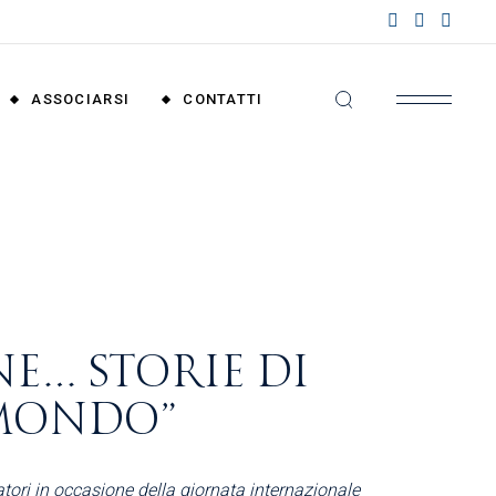
nzioni
riali
ASSOCIARSI
CONTATTI
nzioni
nali
Convenzioni
Territoriali
Convenzioni
Nazionali
E… STORIE DI
MONDO”
tori in occasione della giornata internazionale