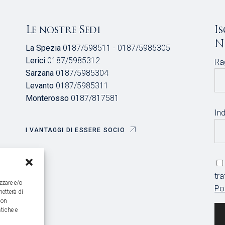
Le nostre Sedi
I
N
La Spezia
0187/598511 - 0187/5985305
Lerici
0187/5985312
Ra
Sarzana
0187/5985304
Levanto
0187/5985311
Monterosso
0187/817581
Ind
I VANTAGGI DI ESSERE SOCIO
tr
zzare e/o
Po
metterà di
Non
tiche e