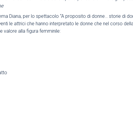
ne
Area Sindacale
Area Sindacale
nema Diana, per lo spettacolo “A proposito di donne… storie di d
Area Marketing
Area Formazione
v
enti le attrici che hanno interpretato le donne che nel corso dell
Area sicurezza sul
e valore alla figura femminile:
lavoro e alimentare,
privacy e ambiente
Area Formazione
atto