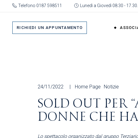
Skip
Telefono 0187 598511
Lunedì a Giovedì 08:30 - 17.30.
to
the
Su 
content
Cat
RICHIEDI UN APPUNTAMENTO
ASSOCI
rap
Or
Gru
Su di No
Org
Categor
As
rappres
Ric
Organi
24/11/2022
Home Page
Notizie
Gruppi
SOLD OUT PER 
Organizz
DONNE CHE HA
Associa
Richiedi 
Lo spettacolo organizzato
dal gruppo Terziari