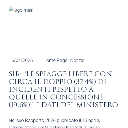
Skip
to
the
content
16/04/2026
Home Page
Notizie
SIB: “LE SPIAGGE LIBERE CON
CIRCA IL DOPPIO (37,4%) DI
INCIDENTI RISPETTO A
QUELLE IN CONCESSIONE
(19,6%)”. I DATI DEL MINISTERO
Nel suo Rapporto 2026 pubblicato il 15 aprile,
l’Osservatorio del Ministero della Salute per la