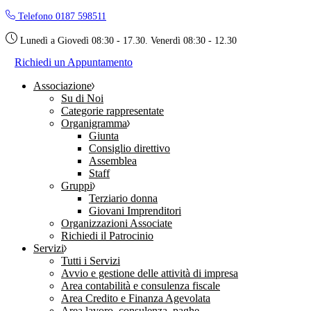
Skip
Telefono 0187 598511
to
the
Lunedì a Giovedì 08:30 - 17.30. Venerdì 08:30 - 12.30
content
Richiedi un Appuntamento
Associazione
Su di Noi
Categorie rappresentate
Organigramma
Giunta
Consiglio direttivo
Assemblea
Staff
Gruppi
Terziario donna
Giovani Imprenditori
Organizzazioni Associate
Richiedi il Patrocinio
Servizi
Tutti i Servizi
Avvio e gestione delle attività di impresa
Area contabilità e consulenza fiscale
Area Credito e Finanza Agevolata
Area lavoro, consulenza, paghe