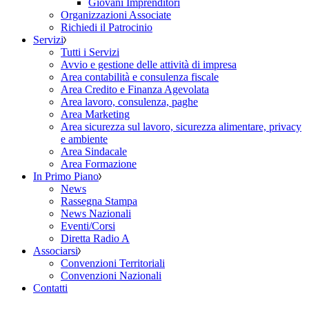
Giovani Imprenditori
Organizzazioni Associate
Richiedi il Patrocinio
Servizi
Tutti i Servizi
Avvio e gestione delle attività di impresa
Area contabilità e consulenza fiscale
Area Credito e Finanza Agevolata
Area lavoro, consulenza, paghe
Area Marketing
Area sicurezza sul lavoro, sicurezza alimentare, privacy
e ambiente
Area Sindacale
Area Formazione
In Primo Piano
News
Rassegna Stampa
News Nazionali
Eventi/Corsi
Diretta Radio A
Associarsi
Convenzioni Territoriali
Convenzioni Nazionali
Contatti