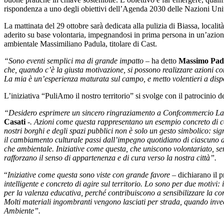
rispondenza a uno degli obiettivi dell’Agenda 2030 delle Nazioni Uni
La mattinata del 29 ottobre sarà dedicata alla pulizia di Biassa, loca
aderito su base volontaria, impegnandosi in prima persona in un’azione 
ambientale Massimiliano Padula, titolare di Cast.
“Sono eventi semplici ma di grande impatto –
ha detto
Massimo Pad
che, quando c’è la giusta motivazione, si possono realizzare azioni con
La mia è un’esperienza maturata sul campo, e metto volentieri a disp
L’iniziativa “PuliAmo il nostro territorio” si svolge con il patroci
“Desidero esprimere un sincero ringraziamento a Confcommercio La Spezi
Casati
-. Azioni come questa rappresentano un esempio concreto di com
nostri borghi e degli spazi pubblici non è solo un gesto simbolico: 
il cambiamento culturale passi dall’impegno quotidiano di ciascuno di 
che ambientale. Iniziative come questa, che uniscono volontariato, sen
rafforzano il senso di appartenenza e di cura verso la nostra città”.
“
Iniziative come questa sono viste con grande favore –
dichiarano il
intelligente e concreto di agire sul territorio. Lo sono per due motivi: 
per la valenza educativa, perché contribuiscono a sensibilizzare la com
Molti materiali ingombranti vengono lasciati per strada, quando invece
Ambiente”.