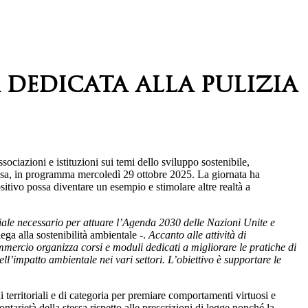
dedicata alla pulizia
sociazioni e istituzioni sui temi dello sviluppo sostenibile,
iassa, in programma mercoledì 29 ottobre 2025. La giornata ha
sitivo possa diventare un esempio e stimolare altre realtà a
ciale necessario per attuare l’Agenda 2030 delle Nazioni Unite e
a alla sostenibilità ambientale -.
Accanto alle attività di
ercio organizza corsi e moduli dedicati a migliorare le pratiche di
ell’impatto ambientale nei vari settori. L’obiettivo è supportare le
territoriali e di categoria per premiare comportamenti virtuosi e
ontarietà della stessa rispetto alle prescrizioni di legge nonché la