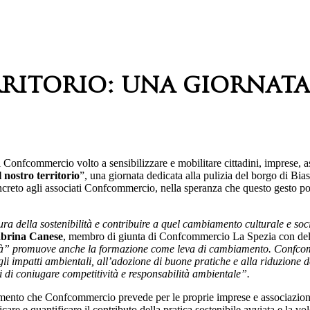
ritorio: una giornata 
i Confcommercio volto a sensibilizzare e mobilitare cittadini, imprese, as
 nostro territorio
”, una giornata dedicata alla pulizia del borgo di B
oncreto agli associati Confcommercio, nella speranza che questo gesto po
tura della sostenibilità e contribuire a quel cambiamento culturale e so
brina Canese
, membro di giunta di Confcommercio La Spezia con deleg
lità” promuove anche la formazione come leva di cambiamento. Confcomm
gli impatti ambientali, all’adozione di buone pratiche e alla riduzione d
ci di coniugare competitività e responsabilità ambientale”.
cimento che Confcommercio prevede per le proprie imprese e associazioni 
are e quantificare il contributo della pratica sostenibile avviata e la vol