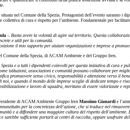
te.
lità situata nel Comune della Spezia. Protagonisti dell’evento saranno i
collettiva di cura e rispetto per l’ambiente. Fondamentale per facilitare 
ula
-.
Basta avere la volontà di agire sul territorio. Questa collabora
crete e utili per la comunità.
osizione il mio supporto per aiutare organizzazioni e imprese a promuo
nio del Comune della Spezia, di ACAM Ambiente e del Gruppo Iren.
a e a tutti i dipendenti coinvolti per questa iniziativa di cura e puli
e istituzioni, associazioni e comunità possano collaborare per miglior
significa promuovere senso civico, responsabilità e attenzione verso 
noi, e quando il mondo delle imprese sceglie di dedicare tempo e risorse
sibilizzazione e lavoro di squadra, meritano di essere valorizzate e rep
 presidente di ACAM Ambiente Gruppo Iren
Massimo Gianardi
e l’amm
innanzitutto per la concretezza dell’azione, che si traduce nel rimuovere 
unità e a diffondere una maggiore cultura del rispetto dell’ambiente. L’
 sarebbe sufficiente portarli ai centri di raccolta, oppure usufruire de