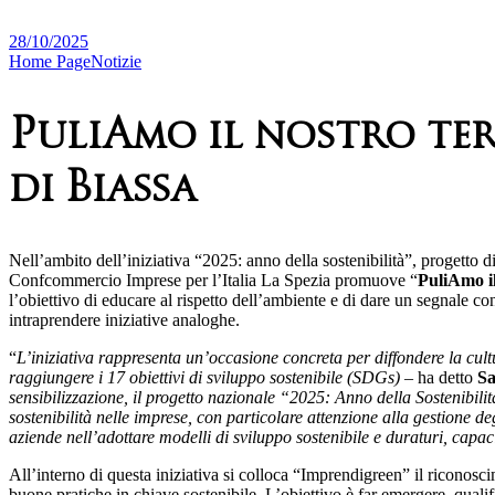
28/10/2025
Home Page
Notizie
PuliAmo il nostro ter
di Biassa
Nell’ambito dell’iniziativa “2025: anno della sostenibilità”, progetto d
Confcommercio Imprese per l’Italia La Spezia promuove “
PuliAmo il
l’obiettivo di educare al rispetto dell’ambiente e di dare un segnale c
intraprendere iniziative analoghe.
“
L’iniziativa rappresenta un’occasione concreta per diffondere la cul
raggiungere i 17 obiettivi di sviluppo sostenibile (SDGs)
– ha detto
Sa
sensibilizzazione, il progetto nazionale “2025: Anno della Sostenibi
sostenibilità nelle imprese, con particolare attenzione alla gestione de
aziende nell’adottare modelli di sviluppo sostenibile e duraturi, capa
All’interno di questa iniziativa si colloca “Imprendigreen” il riconos
buone pratiche in chiave sostenibile. L’obiettivo è far emergere, qualific