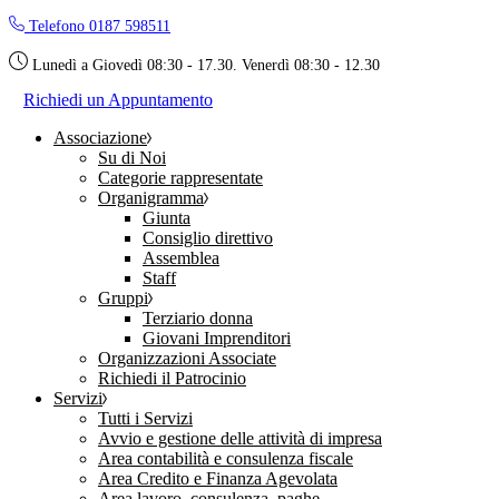
Skip
Telefono 0187 598511
to
the
Lunedì a Giovedì 08:30 - 17.30. Venerdì 08:30 - 12.30
content
Richiedi un Appuntamento
Associazione
Su di Noi
Categorie rappresentate
Organigramma
Giunta
Consiglio direttivo
Assemblea
Staff
Gruppi
Terziario donna
Giovani Imprenditori
Organizzazioni Associate
Richiedi il Patrocinio
Servizi
Tutti i Servizi
Avvio e gestione delle attività di impresa
Area contabilità e consulenza fiscale
Area Credito e Finanza Agevolata
Area lavoro, consulenza, paghe