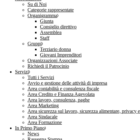
Su di Noi
Categorie rappresentate
Organigramma
Giunta
Consiglio direttivo
Assemblea
Staff
Gruppi
Terziario donna
Giovani Imprenditori
Organizzazioni Associate
Richiedi il Patrocinio
Servizi
Tutti i Servizi
Avvio e gestione delle attività di impresa
Area contabilità e consulenza fiscale
Area Credito e Finanza Agevolata
Area lavoro, consulenza, paghe
Area Marketing
Area sicurezza sul lavoro, sicurezza alimentare, privacy 
Area Sindacale
Area Formazione
In Primo Piano
News
Rassegna Stampa