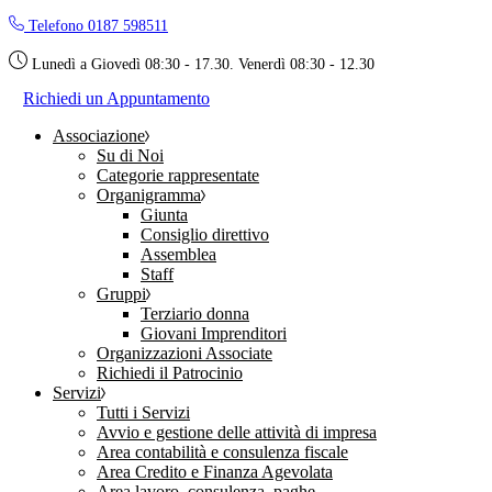
Skip
Telefono 0187 598511
to
the
Lunedì a Giovedì 08:30 - 17.30. Venerdì 08:30 - 12.30
content
Richiedi un Appuntamento
Associazione
Su di Noi
Categorie rappresentate
Organigramma
Giunta
Consiglio direttivo
Assemblea
Staff
Gruppi
Terziario donna
Giovani Imprenditori
Organizzazioni Associate
Richiedi il Patrocinio
Servizi
Tutti i Servizi
Avvio e gestione delle attività di impresa
Area contabilità e consulenza fiscale
Area Credito e Finanza Agevolata
Area lavoro, consulenza, paghe