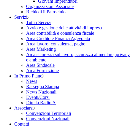
Giovani Imprenditori
Organizzazioni Associate
Richiedi il Patrocinio
Servizi
Tutti i Servizi
Avvio e gestione delle attività di impresa
Area contabilità e consulenza fiscale
Area Credito e Finanza Agevolata
Area lavoro, consulenza, paghe
Area Marketing
Area sicurezza sul lavoro, sicurezza alimentare, privacy
e ambiente
Area Sindacale
Area Formazione
In Primo Piano
News
Rassegna Stampa
News Nazionali
Eventi/Corsi
Diretta Radio A
Associarsi
Convenzioni Territoriali
Convenzioni Nazionali
Contatti