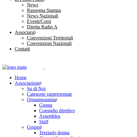
News
Rassegna Stampa
News Nazionali
Eventi/Corsi
Diretta Radio A
Associarsi
Convenzioni Territoriali
Convenzioni Nazionali
Contatti
Home
Associazione
Su di Noi
Categorie rappresentate
Organigramma
Giunta
Consiglio direttivo
Assemblea
Staff
Gruppi
Terziario donna