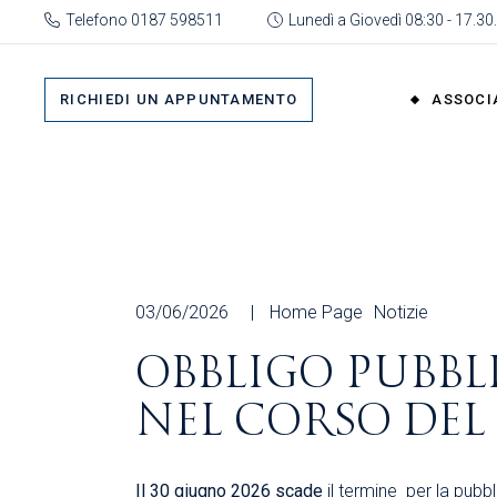
Skip
Telefono 0187 598511
Lunedì a Giovedì 08:30 - 17.30.
to
the
Su 
content
Cat
RICHIEDI UN APPUNTAMENTO
ASSOCI
rap
Or
Gru
Su di No
Org
Categor
As
rappres
Ric
Organi
03/06/2026
Home Page
Notizie
Gruppi
OBBLIGO PUBBL
Organizz
NEL CORSO DEL 
Associa
Richiedi 
Il 30 giugno 2026
scade
il termine per la pubb