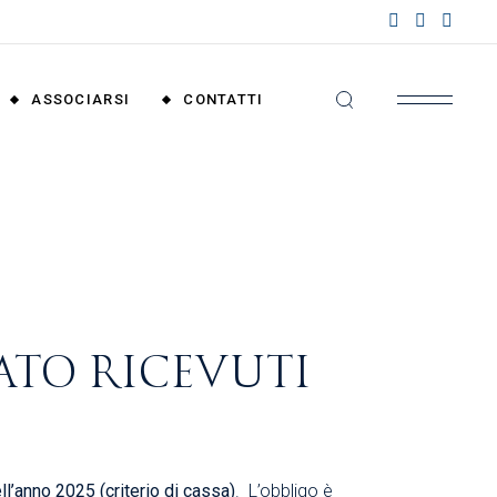
nzioni
riali
ASSOCIARSI
CONTATTI
nzioni
nali
Convenzioni
Territoriali
Convenzioni
Nazionali
ATO RICEVUTI
ll’anno 2025 (criterio di cassa)
. L’obbligo è