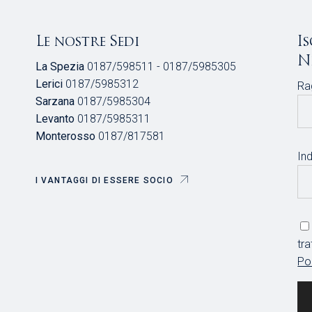
Le nostre Sedi
I
N
La Spezia
0187/598511 - 0187/5985305
Lerici
0187/5985312
Ra
Sarzana
0187/5985304
Levanto
0187/5985311
Monterosso
0187/817581
Ind
I VANTAGGI DI ESSERE SOCIO
tr
Po