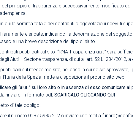
rtù del principio di trasparenza e successivamente modificato ed 
Area Sindacale
Area Sindacale
inadempienza.
Area Marketing
Area Formazione
 in cui la somma totale dei contributi o agevolazioni ricevuti supe
Area sicurezza sul
chiaramente elencate, indicando la denominazione del soggetto er
lavoro e alimentare,
asso e una breve descrizione del tipo di aiuto.
privacy e ambiente
contributi pubblicati sul sito “RNA Trasparenza aiuti” sarà suffici
Area Formazione
egli Aiuti – Sezione trasparenza, di cui all’art. 52 L. 234/2012, a c
ubblicarli sul medesimo sito, nel caso in cui ne sia sprovvisto, 
talia della Spezia mette a disposizione il proprio sito web.
re gli “aiuti” sul loro sito o in assenza di esso comunicare al più 
e da rinviarci in formato pdf,
SCARICALO CLICCANDO QUI
tto di tale obbligo.
tare il numero 0187 5985 212 o inviare una mail a
funaro@confco