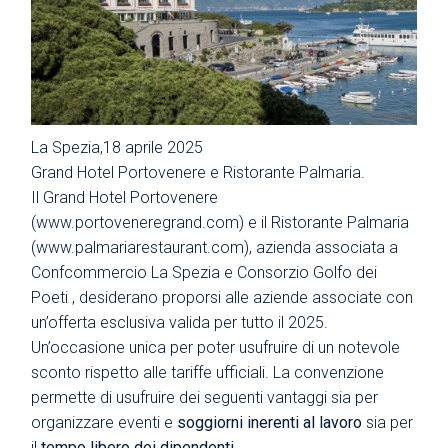
La Spezia,18 aprile 2025
Grand Hotel Portovenere e Ristorante Palmaria.
Il Grand Hotel Portovenere
(
www.portoveneregrand.com
) e il Ristorante Palmaria
(
www.palmariarestaurant.com
), azienda associata a
Confcommercio La Spezia e Consorzio Golfo dei
Poeti , desiderano proporsi alle aziende associate con
un’offerta esclusiva valida per tutto il 2025.
Un’occasione unica per poter usufruire di un notevole
sconto rispetto alle tariffe ufficiali. La convenzione
permette di usufruire dei seguenti vantaggi sia per
organizzare eventi e
soggiorni inerenti al lavoro
sia per
il
tempo libero dei dipendenti
.