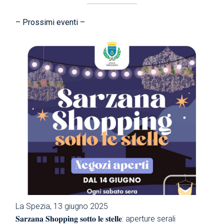
– Prossimi eventi –
La Spezia, 13 giugno 2025
𝐒𝐚𝐫𝐳𝐚𝐧𝐚 𝐒𝐡𝐨𝐩𝐩𝐢𝐧𝐠 𝐬𝐨𝐭𝐭𝐨 𝐥𝐞 𝐬𝐭𝐞𝐥𝐥𝐞: aperture serali