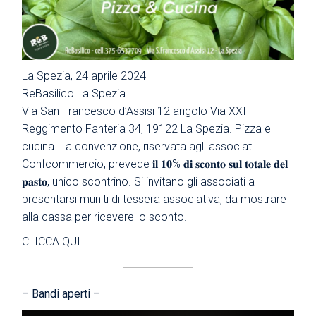
La Spezia, 24 aprile 2024
ReBasilico La Spezia
Via San Francesco d’Assisi 12 angolo Via XXI
Reggimento Fanteria 34, 19122 La Spezia. Pizza e
cucina. La convenzione, riservata agli associati
Confcommercio, prevede 𝐢𝐥 𝟏𝟎% 𝐝𝐢 𝐬𝐜𝐨𝐧𝐭𝐨 𝐬𝐮𝐥 𝐭𝐨𝐭𝐚𝐥𝐞 𝐝𝐞𝐥
𝐩𝐚𝐬𝐭𝐨, unico scontrino. Si invitano gli associati a
presentarsi muniti di tessera associativa, da mostrare
alla cassa per ricevere lo sconto.
CLICCA QUI
– Bandi aperti –