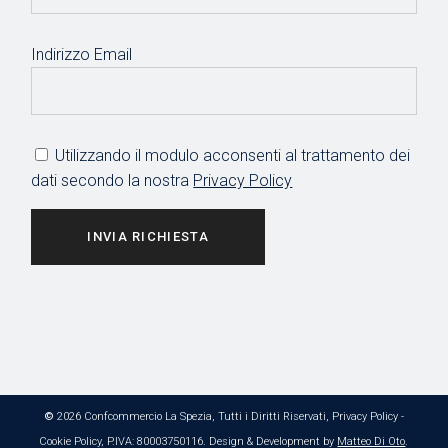
Indirizzo Email
Utilizzando il modulo acconsenti al trattamento dei
dati secondo la nostra
Privacy Policy
INVIA RICHIESTA
©
2026 Confcommercio La Spezia, Tutti i Diritti Riservati,
Privacy Policy
-
Cookie Policy
, P.IVA: 80003750116. Design & Development by
Matteo Di Oto
.