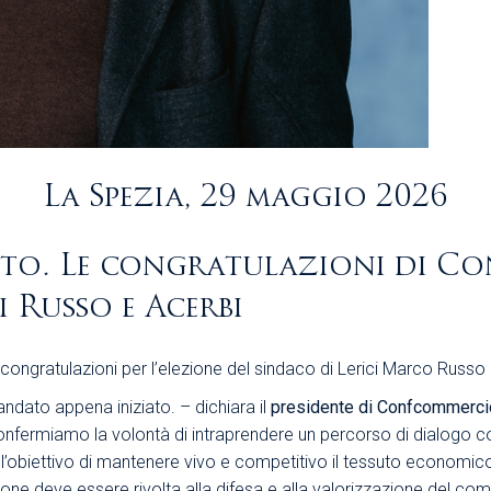
La Spezia, 29 maggio 2026
anto. Le congratulazioni di C
i Russo e Acerbi
ngratulazioni per l’elezione del sindaco di Lerici Marco Russo 
ndato appena iniziato. – dichiara il
presidente di Confcommerci
nfermiamo la volontà di intraprendere un percorso di dialogo co
e l’obiettivo di mantenere vivo e competitivo il tessuto economi
zione deve essere rivolta alla difesa e alla valorizzazione del c