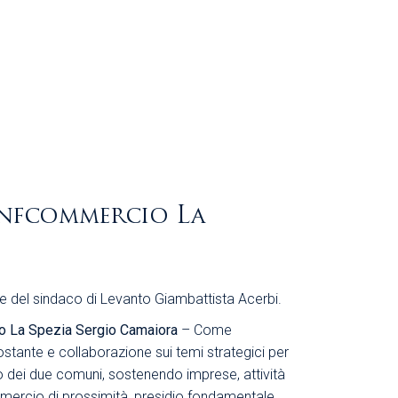
onfcommercio La
e del sindaco di Levanto Giambattista Acerbi.
o La Spezia Sergio Camaiora
– Come
stante e collaborazione sui temi strategici per
co dei due comuni, sostenendo imprese, attività
ommercio di prossimità, presidio fondamentale