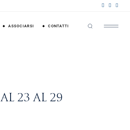
nzioni
riali
ASSOCIARSI
CONTATTI
nzioni
nali
Convenzioni
Territoriali
Convenzioni
Nazionali
L 23 AL 29