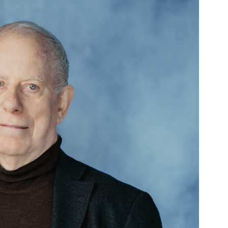
Area Sindacale
Area Sindacale
Area Marketing
Area Formazione
Area sicurezza sul
lavoro e alimentare,
privacy e ambiente
Area Formazione