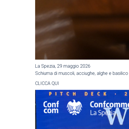
La Spezia, 29 maggio 2026
Schiuma di muscoli, acciughe, alghe e basilico d
CLICCA QUI