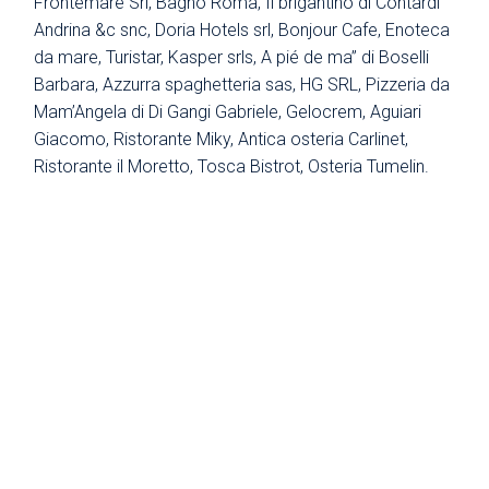
Frontemare Srl, Bagno Roma, Il brigantino di Contardi
Andrina &c snc, Doria Hotels srl, Bonjour Cafe, Enoteca
da mare, Turistar, Kasper srls, A pié de ma” di Boselli
Barbara, Azzurra spaghetteria sas, HG SRL, Pizzeria da
Mam’Angela di Di Gangi Gabriele, Gelocrem, Aguiari
Giacomo, Ristorante Miky, Antica osteria Carlinet,
Ristorante il Moretto, Tosca Bistrot, Osteria Tumelin.