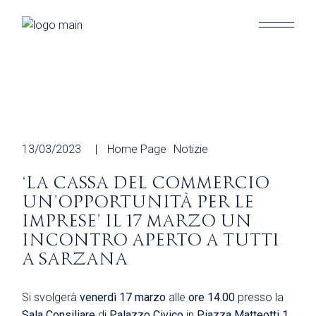
Skip
to
the
content
13/03/2023
Home Page
Notizie
‘LA CASSA DEL COMMERCIO
UN’OPPORTUNITÀ PER LE
IMPRESE’ IL 17 MARZO UN
INCONTRO APERTO A TUTTI
A SARZANA
Si svolgerà
venerdì 17 marzo
alle
ore 14.00
presso la
Sala Consiliare
di
Palazzo Civico
in
Piazza Matteotti 1