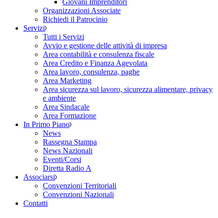
Giovani Imprenditori
Organizzazioni Associate
Richiedi il Patrocinio
Servizi
Tutti i Servizi
Avvio e gestione delle attività di impresa
Area contabilità e consulenza fiscale
Area Credito e Finanza Agevolata
Area lavoro, consulenza, paghe
Area Marketing
Area sicurezza sul lavoro, sicurezza alimentare, privacy
e ambiente
Area Sindacale
Area Formazione
In Primo Piano
News
Rassegna Stampa
News Nazionali
Eventi/Corsi
Diretta Radio A
Associarsi
Convenzioni Territoriali
Convenzioni Nazionali
Contatti