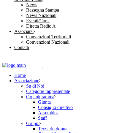
News
Rassegna Stampa
News Nazionali
Eventi/Corsi
Diretta Radio A
Associarsi
Convenzioni Territoriali
Convenzioni Nazionali
Contatti
Home
Associazione
Su di Noi
Categorie rappresentate
Organigramma
Giunta
Consiglio direttivo
Assemblea
Staff
Gruppi
Terziario donna