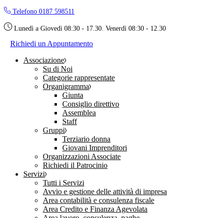
Skip
Telefono 0187 598511
to
the
Lunedì a Giovedì 08:30 - 17.30. Venerdì 08:30 - 12.30
content
Richiedi un Appuntamento
Associazione
Su di Noi
Categorie rappresentate
Organigramma
Giunta
Consiglio direttivo
Assemblea
Staff
Gruppi
Terziario donna
Giovani Imprenditori
Organizzazioni Associate
Richiedi il Patrocinio
Servizi
Tutti i Servizi
Avvio e gestione delle attività di impresa
Area contabilità e consulenza fiscale
Area Credito e Finanza Agevolata
Area lavoro, consulenza, paghe