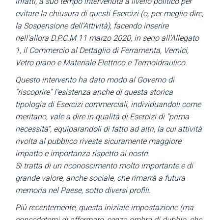
infatti, a suo
tempo intervenuta a livello politico per
evitare la chiusura di questi Esercizi (o, per
meglio dire,
la Sospensione dell’Attività), facendo inserire
nell’allora D.P.C.M 11 marzo 2020, in seno all’Allegato
1, il Commercio al Dettaglio di Ferramenta, Vernici,
Vetro
piano e Materiale Elettrico e Termoidraulico.
Questo intervento ha dato modo al Governo di
“riscoprire”
l’esistenza anche di questa storica
tipologia di Esercizi commerciali, individuandoli come
meritano, vale a dire in qualità di Esercizi di “prima
necessità”, equiparandoli di fatto ad
altri, la cui attività
rivolta al pubblico riveste sicuramente maggiore
impatto e
importanza rispetto ai nostri.
Si tratta di un riconoscimento molto importante e di
grande valore,
anche sociale, che rimarrà a futura
memoria nel Paese, sotto diversi profili.
Più recentemente, questa iniziale impostazione (ma
concedetemi di
affermare, senza ombra di dubbio, che