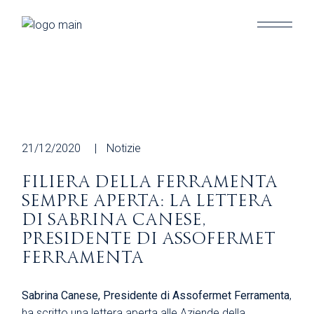
Skip
to
the
content
21/12/2020
Notizie
FILIERA DELLA FERRAMENTA
SEMPRE APERTA: LA LETTERA
DI SABRINA CANESE,
PRESIDENTE DI ASSOFERMET
FERRAMENTA
Sabrina Canese, Presidente di Assofermet Ferramenta
,
ha scritto una lettera aperta alle Aziende della